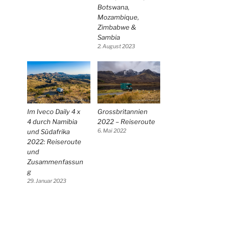
Botswana,
Mozambique,
Zimbabwe &
Sambia
2. August 2023
Im Iveco Daily 4 x
Grossbritannien
4 durch Namibia
2022 – Reiseroute
und Südafrika
6. Mai 2022
2022: Reiseroute
und
Zusammenfassun
g
29. Januar 2023