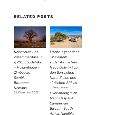
RELATED POSTS
Erfahrungsbericht
Reiseroute und
: Mit einem
Zusammenfassun
südafrikanischen
g 2023: Südafrika
Iveco Daily 4×4 zu
– Mozambique –
den tierreichen
Zimbabwe –
Natur-Zielen des
Sambia –
südlichen Afrikas
Botswana –
– Resumée:
Namibia
Overlanding in an
24. Dezember 2023
Iveco Daily 4×4
Campervan
through South
Africa, Namibia,