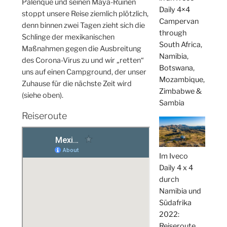
Palenque und seinen Maya-Ruinen
Daily 4×4
stoppt unsere Reise ziemlich plötzlich,
Campervan
denn binnen zwei Tagen zieht sich die
through
Schlinge der mexikanischen
South Africa,
Maßnahmen gegen die Ausbreitung
Namibia,
des Corona-Virus zu und wir „retten“
Botswana,
uns auf einen Campground, der unser
Mozambique,
Zuhause für die nächste Zeit wird
Zimbabwe &
(siehe oben).
Sambia
Reiseroute
Im Iveco
Daily 4 x 4
durch
Namibia und
Südafrika
2022:
Reiseroute