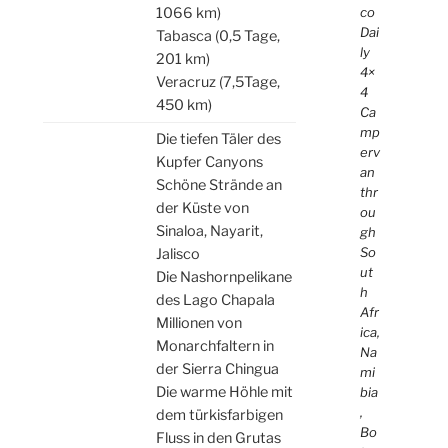
co
1066 km)
Dai
Tabasca (0,5 Tage,
ly
201 km)
4×
Veracruz (7,5Tage,
4
450 km)
Ca
mp
Die tiefen Täler des
erv
Kupfer Canyons
an
Schöne Strände an
thr
der Küste von
ou
Sinaloa, Nayarit,
gh
So
Jalisco
ut
Die Nashornpelikane
h
des Lago Chapala
Afr
Millionen von
ica,
Monarchfaltern in
Na
der Sierra Chingua
mi
Die warme Höhle mit
bia
,
dem türkisfarbigen
Bo
Fluss in den Grutas