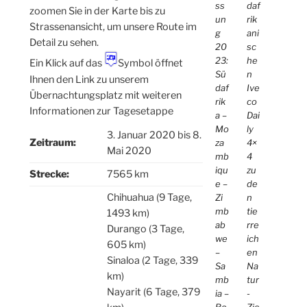
daf
ss
zoomen Sie in der Karte bis zu
rik
un
Strassenansicht, um unsere Route im
ani
g
Detail zu sehen.
sc
20
he
23:
Ein Klick auf das
Symbol öffnet
n
Sü
Ihnen den Link zu unserem
Ive
daf
Übernachtungsplatz mit weiteren
co
rik
Informationen zur Tagesetappe
Dai
a –
ly
Mo
3. Januar 2020 bis 8.
Zeitraum:
4×
za
Mai 2020
4
mb
zu
iqu
Strecke:
7565 km
de
e –
Chihuahua (9 Tage,
n
Zi
tie
mb
1493 km)
rre
ab
Durango (3 Tage,
ich
we
605 km)
en
–
Sinaloa (2 Tage, 339
Na
Sa
km)
tur
mb
Nayarit (6 Tage, 379
-
ia –
Zie
Bo