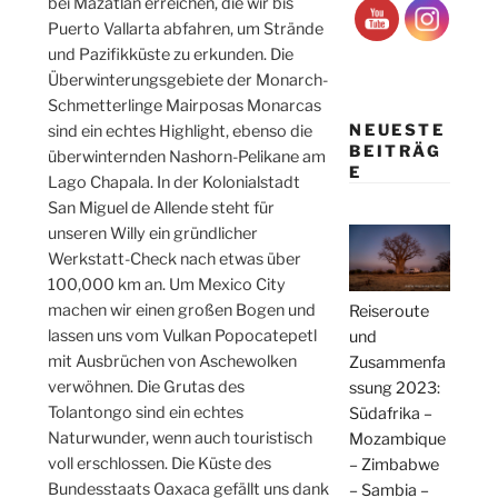
bei Mazatlan erreichen, die wir bis
Puerto Vallarta abfahren, um Strände
und Pazifikküste zu erkunden. Die
Überwinterungsgebiete der Monarch-
Schmetterlinge Mairposas Monarcas
NEUESTE
sind ein echtes Highlight, ebenso die
BEITRÄG
überwinternden Nashorn-Pelikane am
E
Lago Chapala. In der Kolonialstadt
San Miguel de Allende steht für
unseren Willy ein gründlicher
Werkstatt-Check nach etwas über
100,000 km an. Um Mexico City
machen wir einen großen Bogen und
Reiseroute
lassen uns vom Vulkan Popocatepetl
und
mit Ausbrüchen von Aschewolken
Zusammenfa
verwöhnen. Die Grutas des
ssung 2023:
Tolantongo sind ein echtes
Südafrika –
Naturwunder, wenn auch touristisch
Mozambique
voll erschlossen. Die Küste des
– Zimbabwe
Bundesstaats Oaxaca gefällt uns dank
– Sambia –