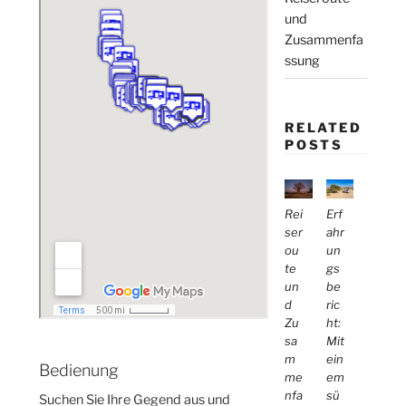
und
Zusammenfa
ssung
RELATED
POSTS
Erf
Rei
ahr
ser
un
ou
gs
te
be
un
ric
d
ht:
Zu
Mit
sa
ein
m
Bedienung
em
me
sü
nfa
Suchen Sie Ihre Gegend aus und