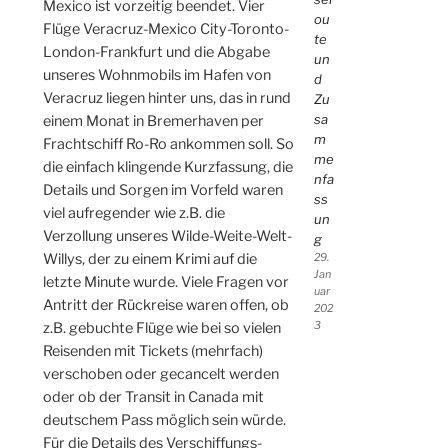
Mexico ist vorzeitig beendet. Vier
ou
Flüge Veracruz-Mexico City-Toronto-
te
London-Frankfurt und die Abgabe
un
unseres Wohnmobils im Hafen von
d
Veracruz liegen hinter uns, das in rund
Zu
sa
einem Monat in Bremerhaven per
m
Frachtschiff Ro-Ro ankommen soll. So
me
die einfach klingende Kurzfassung, die
nfa
Details und Sorgen im Vorfeld waren
ss
viel aufregender wie z.B. die
un
Verzollung unseres Wilde-Weite-Welt-
g
Willys, der zu einem Krimi auf die
29.
Jan
letzte Minute wurde. Viele Fragen vor
uar
Antritt der Rückreise waren offen, ob
202
3
z.B. gebuchte Flüge wie bei so vielen
Reisenden mit Tickets (mehrfach)
verschoben oder gecancelt werden
oder ob der Transit in Canada mit
deutschem Pass möglich sein würde.
Für die Details des Verschiffungs-