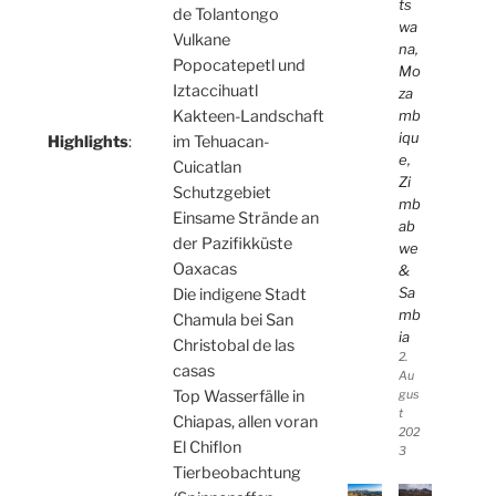
ts
de Tolantongo
wa
Vulkane
na,
Popocatepetl und
Mo
Iztaccihuatl
za
mb
Kakteen-Landschaft
iqu
Highlights
:
im Tehuacan-
e,
Cuicatlan
Zi
Schutzgebiet
mb
Einsame Strände an
ab
der Pazifikküste
we
Oaxacas
&
Sa
Die indigene Stadt
mb
Chamula bei San
ia
Christobal de las
2.
casas
Au
Top Wasserfälle in
gus
t
Chiapas, allen voran
202
El Chiflon
3
Tierbeobachtung