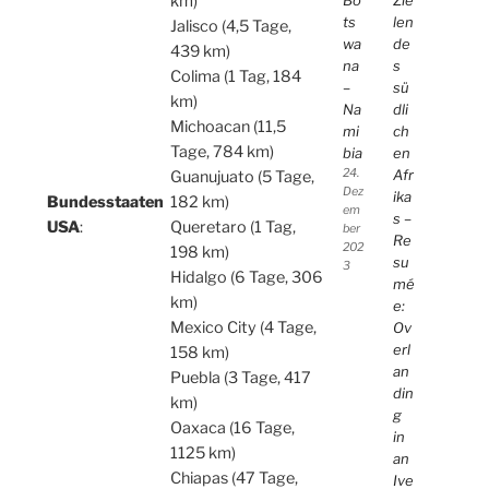
km)
len
ts
Jalisco (4,5 Tage,
de
wa
439 km)
s
na
Colima (1 Tag, 184
sü
–
km)
dli
Na
Michoacan (11,5
ch
mi
Tage, 784 km)
en
bia
Afr
24.
Guanujuato (5 Tage,
Dez
ika
Bundesstaaten
182 km)
em
s –
USA
:
Queretaro (1 Tag,
ber
Re
202
198 km)
su
3
Hidalgo (6 Tage, 306
mé
km)
e:
Mexico City (4 Tage,
Ov
erl
158 km)
an
Puebla (3 Tage, 417
din
km)
g
Oaxaca (16 Tage,
in
1125 km)
an
Chiapas (47 Tage,
Ive