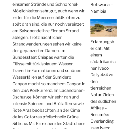
einsamer Strände und Schnorchel-
Botswana –
Möglichkeiten sehr gut, auch wenn wir
Namibia
leider für die Meeresschildkröten zu
spät dran sind, die nur noch vereinzelt
am Saisonende ihre Eier am Strand
ablegen. Trotz nächtlicher
Erfahrungsb
Strandwanderungen sehen wir keine
ericht: Mit
der gepanzerten Damen. Im
einem
Bundesstaat Chiapas warten die
südafrikanisc
Flüsse mit türkisblauem Wasser,
hen Iveco
Travertin-Formationen und schönen
Daily 4×4 zu
Wasserfällen auf, der Sumidero
den
Canyon macht so manchem Canyon in
tierreichen
den USA Konkurrenz. Im Lacandonen-
Natur-Zielen
Dschungel können wir sehr nah und
des südlichen
intensiv Spinnen- und Brüllaffen sowie
Afrikas –
Rote Aras beobachten, an der Cima
Resumée:
de las Cotorras pfeilschnelle Grüne
Overlanding
Sittiche. Mit Erreichen des Städtchens
in an Iveco