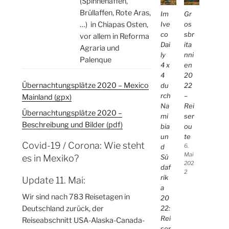
(Spinnenaffen,
Brüllaffen, Rote Aras,
Im
Gr
Ive
os
…) in Chiapas Osten,
co
sbr
vor allem in Reforma
Dai
ita
Agraria und
ly
nni
Palenque
4 x
en
4
20
Übernachtungsplätze 2020 – Mexico
du
22
rch
–
Mainland (gpx)
Na
Rei
Übernachtungsplätze 2020 –
mi
ser
Beschreibung und Bilder (pdf)
bia
ou
un
te
Covid-19 / Corona: Wie steht
d
6.
Mai
Sü
es in Mexiko?
202
daf
2
rik
Update 11. Mai:
a
Wir sind nach 783 Reisetagen in
20
22:
Deutschland zurück, der
Rei
Reiseabschnitt USA-Alaska-Canada-
ser