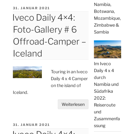
Namibia,
VERÖFFENTLICHT
31. JANUAR 2021
Botswana,
AM
Iveco Daily 4×4:
Mozambique,
Zimbabwe &
Foto-Gallery # 6
Sambia
Offroad-Camper –
Iceland
Im Iveco
Daily 4 x 4
Touring in an Iveco
durch
Daily 4 x 4 Camper
Namibia und
on the island of
Südafrika
Iceland.
2022:
Weiterlesen
Reiseroute
und
Zusammenfa
VERÖFFENTLICHT
31. JANUAR 2021
ssung
AM