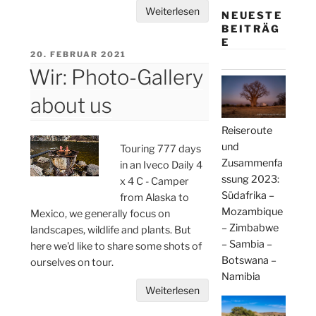
Weiterlesen
NEUESTE
BEITRÄG
E
VERÖFFENTLICHT
20. FEBRUAR 2021
AM
Wir: Photo-Gallery
about us
Reiseroute
und
Touring 777 days
Zusammenfa
in an Iveco Daily 4
ssung 2023:
x 4 C - Camper
Südafrika –
from Alaska to
Mozambique
Mexico, we generally focus on
– Zimbabwe
landscapes, wildlife and plants. But
– Sambia –
here we'd like to share some shots of
Botswana –
ourselves on tour.
Namibia
Weiterlesen