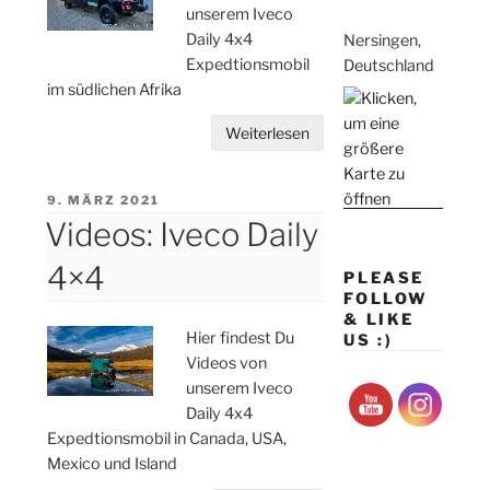
unserem Iveco
Daily 4x4
Nersingen,
Expedtionsmobil
Deutschland
im südlichen Afrika
Weiterlesen
VERÖFFENTLICHT
9. MÄRZ 2021
AM
Videos: Iveco Daily
4×4
PLEASE
FOLLOW
& LIKE
Hier findest Du
US :)
Videos von
unserem Iveco
Daily 4x4
Expedtionsmobil in Canada, USA,
Mexico und Island