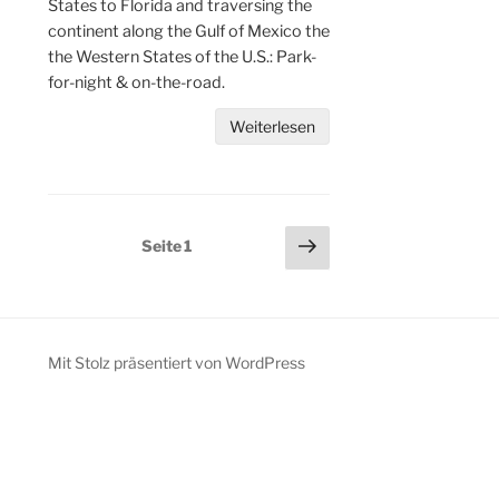
States to Florida and traversing the
continent along the Gulf of Mexico the
the Western States of the U.S.: Park-
for-night & on-the-road.
Weiterlesen
Seitennummerierung
Nächste
Seite
1
Seite
der
Beiträge
Mit Stolz präsentiert von WordPress