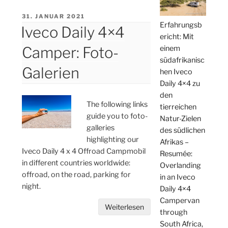
VERÖFFENTLICHT
31. JANUAR 2021
Erfahrungsb
AM
Iveco Daily 4×4
ericht: Mit
einem
Camper: Foto-
südafrikanisc
Galerien
hen Iveco
Daily 4×4 zu
den
The following links
tierreichen
guide you to foto-
Natur-Zielen
galleries
des südlichen
highlighting our
Afrikas –
Iveco Daily 4 x 4 Offroad Campmobil
Resumée:
in different countries worldwide:
Overlanding
offroad, on the road, parking for
in an Iveco
night.
Daily 4×4
Campervan
Weiterlesen
through
South Africa,