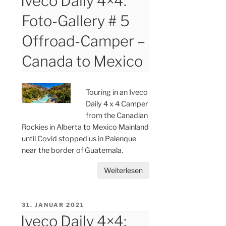
Iveco Daily 4×4:
Foto-Gallery # 5
Offroad-Camper –
Canada to Mexico
Touring in an Iveco
Daily 4 x 4 Camper
from the Canadian
Rockies in Alberta to Mexico Mainland
until Covid stopped us in Palenque
near the border of Guatemala.
Weiterlesen
VERÖFFENTLICHT
31. JANUAR 2021
AM
Iveco Daily 4×4: