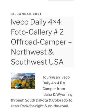
VERÖFFENTLICHT
31. JANUAR 2021
AM
Iveco Daily 4×4:
Foto-Gallery # 2
Offroad-Camper –
Northwest &
Southwest USA
Touring an Iveco
Daily 4 x 4 R.V.
Camper from
Idaho & Wyoming
through South Dakota & Colorado to
Utah: Park-for-night & on-the-road.