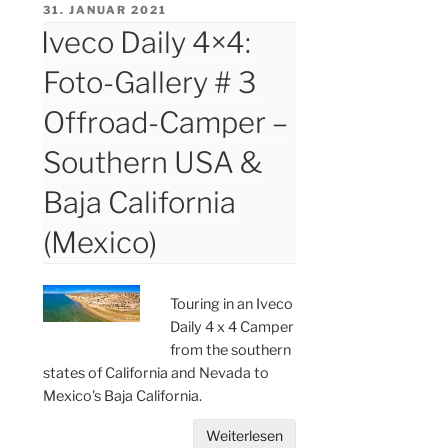
VERÖFFENTLICHT
31. JANUAR 2021
AM
Iveco Daily 4×4:
Foto-Gallery # 3
Offroad-Camper –
Southern USA &
Baja California
(Mexico)
Touring in an Iveco
Daily 4 x 4 Camper
from the southern
states of California and Nevada to
Mexico's Baja California.
Weiterlesen