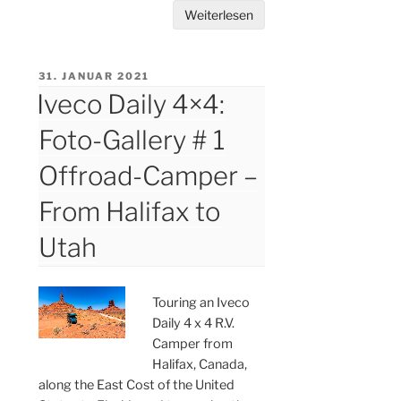
Weiterlesen
VERÖFFENTLICHT
31. JANUAR 2021
AM
Iveco Daily 4×4:
Foto-Gallery # 1
Offroad-Camper –
From Halifax to
Utah
Touring an Iveco
Daily 4 x 4 R.V.
Camper from
Halifax, Canada,
along the East Cost of the United