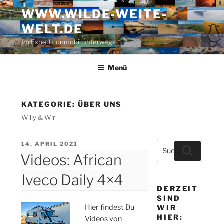
Zum
WWW.WILDE-WEITE-
Inhalt
WELT.DE
springen
Im Expeditionmobil unterwegs
Menü
KATEGORIE:
ÜBER UNS
Willy & Wir
VERÖFFENTLICHT
14. APRIL 2021
Suche
Suchen
AM
Videos: African
nach:
Iveco Daily 4×4
DERZEIT
SIND
Hier findest Du
WIR
HIER:
Videos von