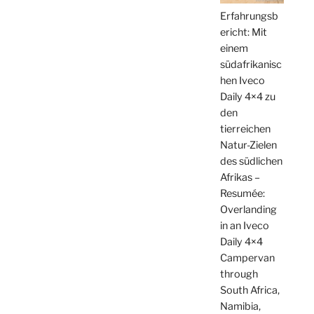
Erfahrungsb
ericht: Mit
einem
südafrikanisc
hen Iveco
Daily 4×4 zu
den
tierreichen
Natur-Zielen
des südlichen
Afrikas –
Resumée:
Overlanding
in an Iveco
Daily 4×4
Campervan
through
South Africa,
Namibia,