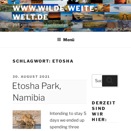
Zum
WWW.WILDE-WEITE-
Inhalt
WELT.DE
springen
Im Expeditionmobil unterwegs
Menü
SCHLAGWORT:
ETOSHA
VERÖFFENTLICHT
30. AUGUST 2021
Suche
Suchen
AM
Etosha Park,
nach:
Namibia
DERZEIT
SIND
Intending to stay 5
WIR
HIER:
days we ended up
spending three