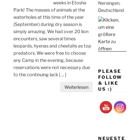
weeks in Etosha
Nersingen,
Park! The masses of animals at the
Deutschland
waterholes at this time of the year
(September) during dry season is
simply amazing. We had over 20 lion
encounters, saw several times
leopards, hyenas and cheetahs as top
predators. We were free to choose
any Camp in the evening, because
reservations were not necessary due
PLEASE
to the continuing lack
[ ... ]
FOLLOW
& LIKE
Weiterlesen
US :)
NEUESTE