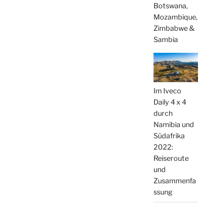
Botswana,
Mozambique,
Zimbabwe &
Sambia
Im Iveco
Daily 4 x 4
durch
Namibia und
Südafrika
2022:
Reiseroute
und
Zusammenfa
ssung