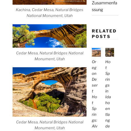
Zusammenfa
ssung
Kachina, Cedar Mesa, Natural Bridges
National Monument, Utah
RELATED
POSTS
Cedar Mesa, Natural Bridges National
Monument, Utah
Or
Ho
eg
t
on
Sp
De
rin
ser
gs
t
in
Ho
Ida
t
ho
Sp
en
rin
tla
gs:
ng
Cedar Mesa, Natural Bridges National
Alv
de
Monument, Utah