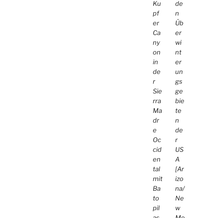
Ku
de
pf
n
er
Üb
Ca
er
ny
wi
on
nt
in
er
de
un
r
gs
Sie
ge
rra
bie
Ma
te
dr
n
e
de
Oc
r
cid
US
en
A
tal
[Ar
mit
izo
Ba
na/
to
Ne
pil
w
as,
Me