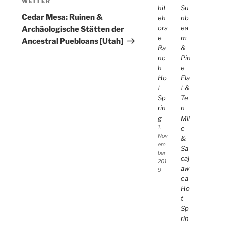
Nächster
WEITER
hit
Su
Beitrag
Cedar Mesa: Ruinen &
eh
nb
ors
ea
Archäologische Stätten der
e
m
Ancestral Puebloans [Utah]
Ra
&
nc
Pin
h
e
Ho
Fla
t
t &
Sp
Te
rin
n
g
Mil
1.
e
Nov
&
em
Sa
ber
caj
201
aw
9
ea
Ho
t
Sp
rin