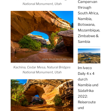
Campervan
National Monument, Utah
through
South Africa,
Namibia,
Botswana,
Mozambique,
Zimbabwe &
Sambia
Kachina, Cedar Mesa, Natural Bridges
Im Iveco
National Monument, Utah
Daily 4 x 4
durch
Namibia und
Südafrika
2022:
Reiseroute
und