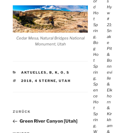
or
s
d
Hy
Ho
w
t
#
Sp
21:
rin
Sn
g,
ak
Cedar Mesa, Natural Bridges National
Bo
e
Monument, Utah
g
Pit
Ho
&
t
Bo
Sp
nn
rin
evi
KATEGORIEN
AKTUELLES
,
B
,
K
,
O
,
S
g,
lle
SCHLAGWÖRTER
2018
,
4 STERNE
,
UTAH
Sp
&
en
Elk
ce
ho
Ho
rn
Beitragsnavigation
t
&
Vorheriger
ZURÜCK
Sp
Kir
Beitrag
rin
kh
Green River Canyon [Utah]
g,
am
W
&