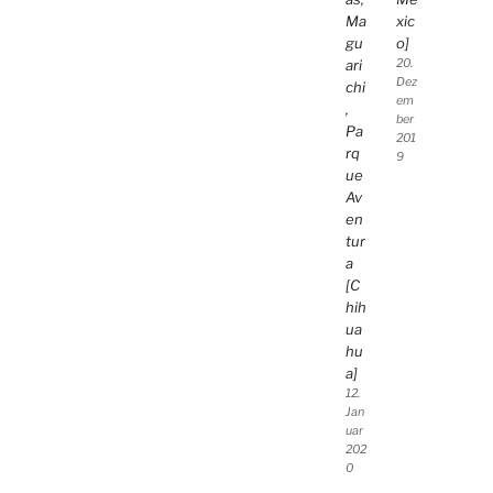
Ma
xic
gu
o]
ari
20.
Dez
chi
em
,
ber
Pa
201
rq
9
ue
Av
en
tur
a
[C
hih
ua
hu
a]
12.
Jan
uar
202
0