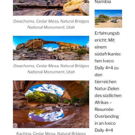
Namibia
Owachomo, Cedar Mesa, Natural Bridges
National Monument, Utah
Erfahrungsb
ericht: Mit
einem
südafrikanisc
hen Iveco
Owachomo, Cedar Mesa, Natural Bridges
Daily 4×4 zu
National Monument, Utah
den
tierreichen
Natur-Zielen
des südlichen
Afrikas –
Resumée:
Overlanding
in an Iveco
Daily 4×4
Kachina, Cedar Mesa, Natural Bridges