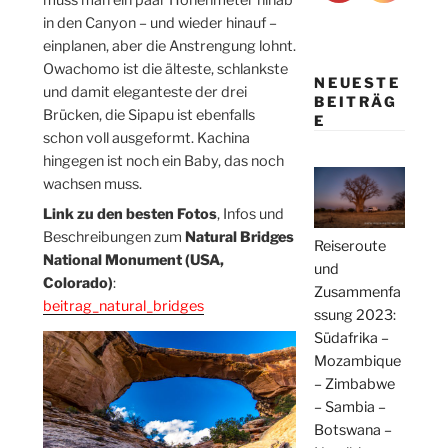
muss man ein paar Höhenmeter hinab
in den Canyon – und wieder hinauf –
einplanen, aber die Anstrengung lohnt.
Owachomo ist die älteste, schlankste
NEUESTE
und damit eleganteste der drei
BEITRÄG
Brücken, die Sipapu ist ebenfalls
E
schon voll ausgeformt. Kachina
hingegen ist noch ein Baby, das noch
wachsen muss.
Link zu den besten Fotos
, Infos und
Beschreibungen zum
Natural Bridges
Reiseroute
National Monument (USA,
und
Colorado)
:
Zusammenfa
beitrag_natural_bridges
ssung 2023:
Südafrika –
Mozambique
– Zimbabwe
– Sambia –
Botswana –