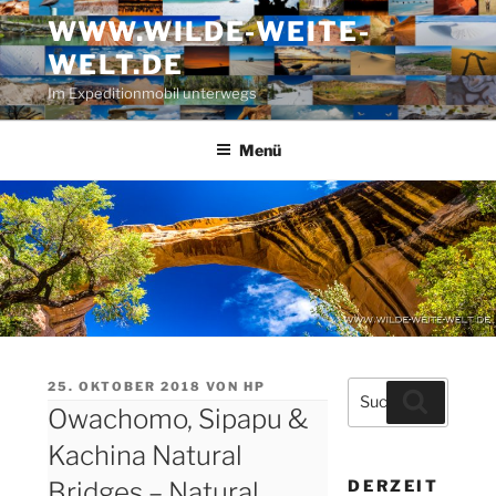
Zum
WWW.WILDE-WEITE-
Inhalt
WELT.DE
springen
Im Expeditionmobil unterwegs
Menü
VERÖFFENTLICHT
25. OKTOBER 2018
VON
HP
Suche
Suchen
AM
Owachomo, Sipapu &
nach:
Kachina Natural
Bridges – Natural
DERZEIT