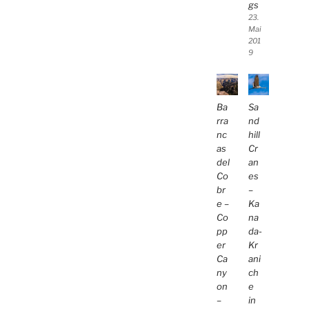
gs
23.
Mai
201
9
Ba
Sa
rra
nd
nc
hill
as
Cr
del
an
Co
es
br
–
e –
Ka
Co
na
pp
da-
er
Kr
Ca
ani
ny
ch
on
e
–
in