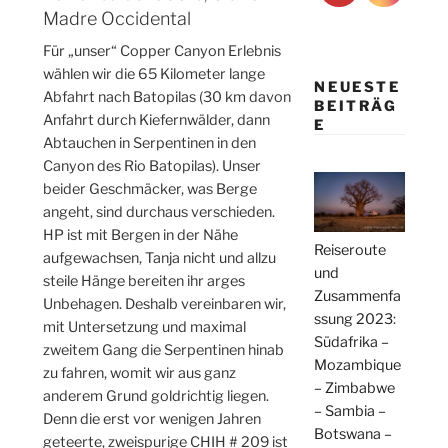
Madre Occidental
Für „unser“ Copper Canyon Erlebnis
wählen wir die 65 Kilometer lange
NEUESTE
Abfahrt nach Batopilas (30 km davon
BEITRÄG
Anfahrt durch Kiefernwälder, dann
E
Abtauchen in Serpentinen in den
Canyon des Rio Batopilas). Unser
beider Geschmäcker, was Berge
angeht, sind durchaus verschieden.
HP ist mit Bergen in der Nähe
Reiseroute
aufgewachsen, Tanja nicht und allzu
und
steile Hänge bereiten ihr arges
Zusammenfa
Unbehagen. Deshalb vereinbaren wir,
ssung 2023:
mit Untersetzung und maximal
Südafrika –
zweitem Gang die Serpentinen hinab
Mozambique
zu fahren, womit wir aus ganz
– Zimbabwe
anderem Grund goldrichtig liegen.
– Sambia –
Denn die erst vor wenigen Jahren
Botswana –
geteerte, zweispurige CHIH # 209 ist