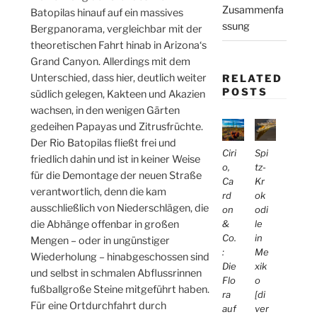
Zusammenfa
Batopilas hinauf auf ein massives
ssung
Bergpanorama, vergleichbar mit der
theoretischen Fahrt hinab in Arizona‘s
Grand Canyon. Allerdings mit dem
Unterschied, dass hier, deutlich weiter
RELATED
POSTS
südlich gelegen, Kakteen und Akazien
wachsen, in den wenigen Gärten
gedeihen Papayas und Zitrusfrüchte.
Der Rio Batopilas fließt frei und
Ciri
Spi
friedlich dahin und ist in keiner Weise
o,
tz-
für die Demontage der neuen Straße
Ca
Kr
verantwortlich, denn die kam
rd
ok
ausschließlich von Niederschlägen, die
on
odi
die Abhänge offenbar in großen
&
le
Co.
in
Mengen – oder in ungünstiger
:
Me
Wiederholung – hinabgeschossen sind
Die
xik
und selbst in schmalen Abflussrinnen
Flo
o
fußballgroße Steine mitgeführt haben.
ra
[di
Für eine Ortdurchfahrt durch
auf
ver