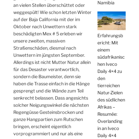
Namibia
an vielen Stellen überschüttet oder
weggespült! Wie schon letzten Winter
auf der Baja California mit der im
Oktober nach Unwettern stark
beschädigten Mex # 5 erleben wir
Erfahrungsb
unsere zweiten, massiven
ericht: Mit
Straßenschäden, diesmal nach
einem
Unwettern im jüngsten September.
südafrikanisc
Allerdings ist nicht Mutter Natur allein
hen Iveco
für das Desaster verantwortlich,
Daily 4×4 zu
sondern die Baumeister, denn sie
den
haben die Trasse einfach in die Hänge
tierreichen
gesprengt und die Wände zum Teil
Natur-Zielen
senkrecht belassen. Dass angesichts
des südlichen
solcher Neigungswinkel die nächsten
Afrikas –
Regengüsse Gesteinsbrocken und
Resumée:
ganze Hangpartien zum Rutschen
Overlanding
bringen, erscheint eigentlich
in an Iveco
vorprogrammiert und nur als eine
Daily 4×4