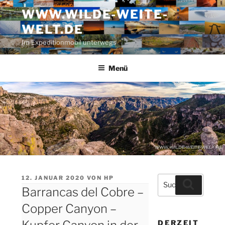
Zum
WWW.WILDE-WEITE-
Inhalt
WELT.DE
springen
Im Expeditionmobil unterwegs
Menü
VERÖFFENTLICHT
12. JANUAR 2020
VON
HP
Suche
Suchen
AM
Barrancas del Cobre –
nach:
Copper Canyon –
DERZEIT