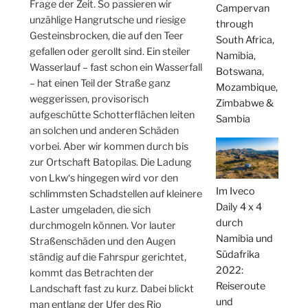
Frage der Zeit. So passieren wir
Campervan
unzählige Hangrutsche und riesige
through
Gesteinsbrocken, die auf den Teer
South Africa,
gefallen oder gerollt sind. Ein steiler
Namibia,
Wasserlauf – fast schon ein Wasserfall
Botswana,
– hat einen Teil der Straße ganz
Mozambique,
weggerissen, provisorisch
Zimbabwe &
aufgeschütte Schotterflächen leiten
Sambia
an solchen und anderen Schäden
vorbei. Aber wir kommen durch bis
zur Ortschaft Batopilas. Die Ladung
von Lkw‘s hingegen wird vor den
Im Iveco
schlimmsten Schadstellen auf kleinere
Daily 4 x 4
Laster umgeladen, die sich
durch
durchmogeln können. Vor lauter
Namibia und
Straßenschäden und den Augen
Südafrika
ständig auf die Fahrspur gerichtet,
2022:
kommt das Betrachten der
Reiseroute
Landschaft fast zu kurz. Dabei blickt
und
man entlang der Ufer des Rio