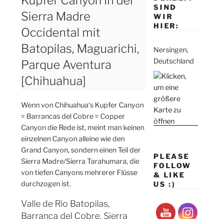
Kupfer Canyon in der
SIND
Sierra Madre
WIR
HIER:
Occidental mit
Batopilas, Maguarichi,
Nersingen,
Deutschland
Parque Aventura
[Chihuahua]
Wenn von Chihuahua‘s Kupfer Canyon
= Barrancas del Cobre = Copper
Canyon die Rede ist, meint man keinen
einzelnen Canyon alleine wie den
Grand Canyon, sondern einen Teil der
PLEASE
Sierra Madre/Sierra Tarahumara, die
FOLLOW
von tiefen Canyons mehrerer Flüsse
& LIKE
durchzogen ist.
US :)
Valle de Rio Batopilas,
Barranca del Cobre, Sierra