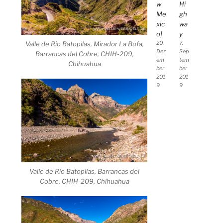
w
Hi
Me
gh
xic
wa
o]
y
Valle de Rio Batopilas, Mirador La Bufa,
20.
7.
Dez
Sep
Barrancas del Cobre, CHIH-209,
em
tem
Chihuahua
ber
ber
201
201
9
9
Valle de Rio Batopilas, Barrancas del
Cobre, CHIH-209, Chihuahua