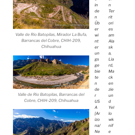
in
n
de
Ter
n
rit
Üb
ori
er
es
Valle de Rio Batopilas, Mirador La Bufa,
wi
am
Barrancas del Cobre, CHIH-209,
nt
Ala
Chihuahua
er
sk
un
a,
gs
Lia
ge
rd,
bie
Ma
te
ck
n
en
de
zie
Valle de Rio Batopilas, Barrancas del
r
un
Cobre, CHIH-209, Chihuahua
US
d
A
Yel
[Ar
lo
izo
wk
na/
nif
Ne
e