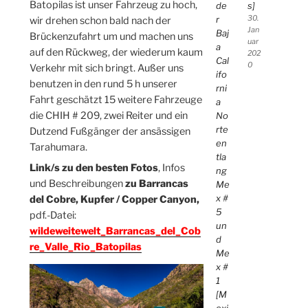
Batopilas ist unser Fahrzeug zu hoch,
de
s]
r
30.
wir drehen schon bald nach der
Jan
Baj
Brückenzufahrt um und machen uns
uar
a
auf den Rückweg, der wiederum kaum
202
Cal
0
Verkehr mit sich bringt. Außer uns
ifo
benutzen in den rund 5 h unserer
rni
Fahrt geschätzt 15 weitere Fahrzeuge
a
die CHIH # 209, zwei Reiter und ein
No
rte
Dutzend Fußgänger der ansässigen
en
Tarahumara.
tla
Link/s zu den besten Fotos
, Infos
ng
und Beschreibungen
zu Barrancas
Me
x #
del Cobre, Kupfer / Copper Canyon,
5
pdf.-Datei:
un
wildeweitewelt_Barrancas_del_Cob
d
re_Valle_Rio_Batopilas
Me
x #
1
[M