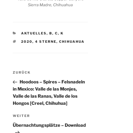
Sierra Madre, Chihuahua
KATEGORIEN
AKTUELLES
,
B
,
C
,
K
SCHLAGWÖRTER
2020
,
4 STERNE
,
CHIHUAHUA
Beitragsnavigation
Vorheriger
ZURÜCK
Beitrag
Hoodoos – Spires – Felsnadeln
in Mexico: Valle de las Monjes,
Valle de las Ranas, Valle de los
Hongos [Creel, Chihuhua]
Nächster
WEITER
Beitrag
Übernachtungsplätze – Download