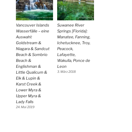
Vancouver Islands
Suwanee River
Wasserfälle – eine
Springs [Florida]:
Auswahl:
Manatee, Fanning,
Goldstream &
Ichetucknee, Troy,
Niagara & Sandcut
Peacock,
Beach & Sombrio
Lafayette,
Beach &
Wakulla, Ponce de
Englishman &
Leon
Little Qualicum &
3. März 2018
Elk & Lupin &
Karst Creek &
Lower Myra &
Upper Myra &
Lady Falls
24. Mai 2019