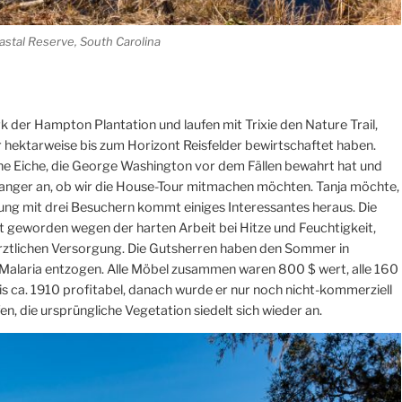
stal Reserve, South Carolina
k der Hampton Plantation und laufen mit Trixie den Nature Trail,
er hektarweise bis zum Horizont Reisfelder bewirtschaftet haben.
ne Eiche, die George Washington vor dem Fällen bewahrt hat und
 Ranger an, ob wir die House-Tour mitmachen möchten. Tanja möchte,
ung mit drei Besuchern kommt einiges Interessantes heraus. Die
lt geworden wegen der harten Arbeit bei Hitze und Feuchtigkeit,
ärztlichen Versorgung. Die Gutsherren haben den Sommer in
 Malaria entzogen. Alle Möbel zusammen waren 800 $ wert, alle 160
 ca. 1910 profitabel, danach wurde er nur noch nicht-kommerziell
n, die ursprüngliche Vegetation siedelt sich wieder an.