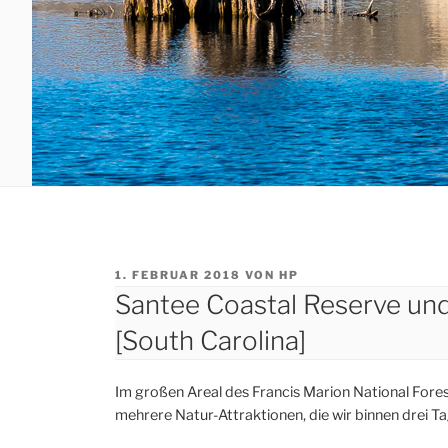
VERÖFFENTLICHT
1. FEBRUAR 2018
VON
HP
AM
Santee Coastal Reserve und
[South Carolina]
Im großen Areal des Francis Marion National Fores
mehrere Natur-Attraktionen, die wir binnen drei T