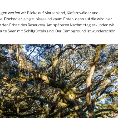
gen werfen wir Blicke auf Marschland, Kiefernwälder und
Fischadler, einige Ibisse und kaum Enten, denn auf die wird hier
n den Erhalt des Reserves). Am späteren Nachmittag erkunden wir
heute Seen mit Schilfgürteln sind. Der Campground ist wunderschön