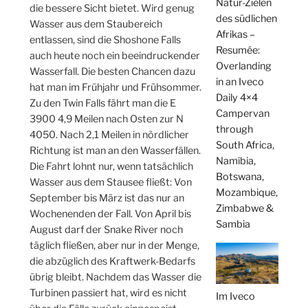
Natur-Zielen
die bessere Sicht bietet. Wird genug
des südlichen
Wasser aus dem Staubereich
Afrikas –
entlassen, sind die Shoshone Falls
Resumée:
auch heute noch ein beeindruckender
Overlanding
Wasserfall. Die besten Chancen dazu
in an Iveco
hat man im Frühjahr und Frühsommer.
Daily 4×4
Zu den Twin Falls fährt man die E
Campervan
3900 4,9 Meilen nach Osten zur N
through
4050. Nach 2,1 Meilen in nördlicher
South Africa,
Richtung ist man an den Wasserfällen.
Namibia,
Die Fahrt lohnt nur, wenn tatsächlich
Botswana,
Wasser aus dem Stausee fließt: Von
Mozambique,
September bis März ist das nur an
Zimbabwe &
Wochenenden der Fall. Von April bis
Sambia
August darf der Snake River noch
täglich fließen, aber nur in der Menge,
die abzüglich des Kraftwerk-Bedarfs
übrig bleibt. Nachdem das Wasser die
Turbinen passiert hat, wird es nicht
Im Iveco