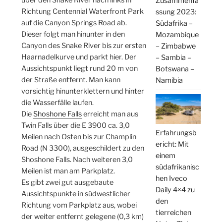
über den Snake River nach links in
Zusammenfa
Richtung Centennial Waterfront Park
ssung 2023:
auf die Canyon Springs Road ab.
Südafrika –
Dieser folgt man hinunter in den
Mozambique
Canyon des Snake River bis zur ersten
– Zimbabwe
Haarnadelkurve und parkt hier. Der
– Sambia –
Aussichtspunkt liegt rund 20 m von
Botswana –
der Straße entfernt. Man kann
Namibia
vorsichtig hinunterklettern und hinter
die Wasserfälle laufen.
Die
Shoshone Falls
erreicht man aus
Twin Falls über die E 3900 ca. 3,0
Erfahrungsb
Meilen nach Osten bis zur Champlin
ericht: Mit
Road (N 3300), ausgeschildert zu den
einem
Shoshone Falls. Nach weiteren 3,0
südafrikanisc
Meilen ist man am Parkplatz.
hen Iveco
Es gibt zwei gut ausgebaute
Daily 4×4 zu
Aussichtspunkte in südwestlicher
den
Richtung vom Parkplatz aus, wobei
tierreichen
der weiter entfernt gelegene (0,3 km)