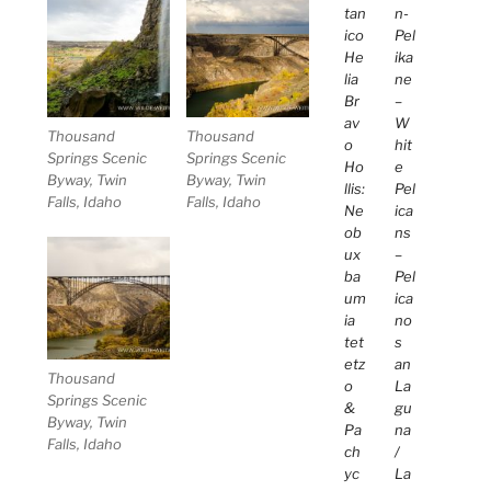
tan
n-
ico
Pel
He
ika
lia
ne
Br
–
av
W
Thousand
Thousand
o
hit
Springs Scenic
Springs Scenic
Ho
e
Byway, Twin
Byway, Twin
llis:
Pel
Falls, Idaho
Falls, Idaho
Ne
ica
ob
ns
ux
–
ba
Pel
um
ica
ia
no
tet
s
etz
an
Thousand
o
La
Springs Scenic
&
gu
Byway, Twin
Pa
na
Falls, Idaho
ch
/
yc
La