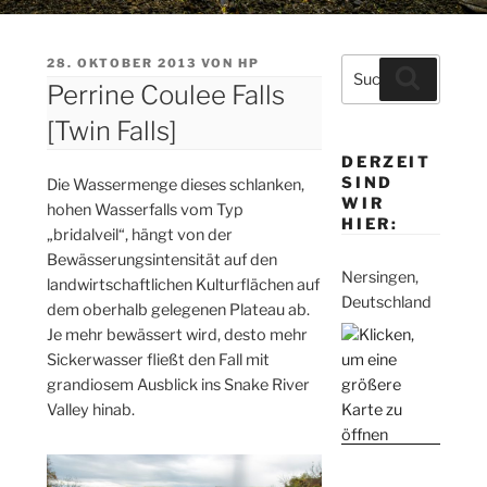
VERÖFFENTLICHT
28. OKTOBER 2013
VON
HP
Suche
Suchen
AM
Perrine Coulee Falls
nach:
[Twin Falls]
DERZEIT
SIND
Die Wassermenge dieses schlanken,
WIR
hohen Wasserfalls vom Typ
HIER:
„bridalveil“, hängt von der
Bewässerungsintensität auf den
Nersingen,
landwirtschaftlichen Kulturflächen auf
Deutschland
dem oberhalb gelegenen Plateau ab.
Je mehr bewässert wird, desto mehr
Sickerwasser fließt den Fall mit
grandiosem Ausblick ins Snake River
Valley hinab.