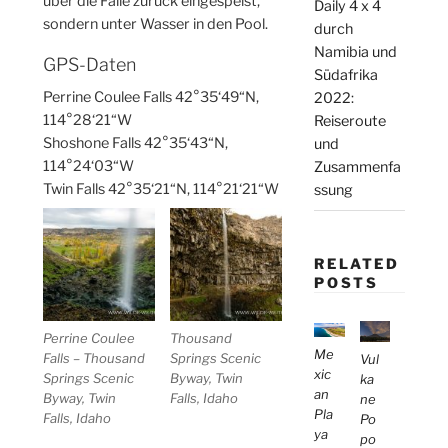
über die Fälle zurück eingespeist,
Daily 4 x 4
sondern unter Wasser in den Pool.
durch
Namibia und
GPS-Daten
Südafrika
Perrine Coulee Falls 42°35‘49“N,
2022:
114°28‘21“W
Reiseroute
Shoshone Falls 42°35‘43“N,
und
114°24‘03“W
Zusammenfa
Twin Falls 42°35‘21“N, 114°21‘21“W
ssung
RELATED
POSTS
Perrine Coulee
Thousand
Me
Falls – Thousand
Springs Scenic
Vul
xic
Springs Scenic
Byway, Twin
ka
an
Byway, Twin
Falls, Idaho
ne
Pla
Falls, Idaho
Po
ya
po