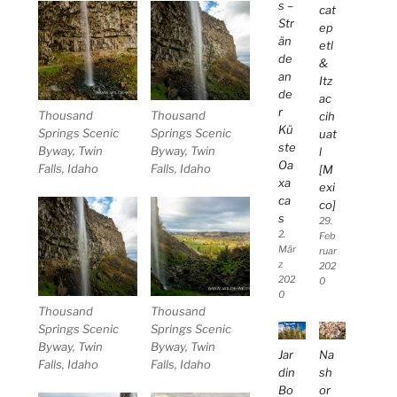
s –
cat
Str
ep
än
etl
de
&
an
Itz
de
ac
r
Thousand
Thousand
cih
Kü
Springs Scenic
Springs Scenic
uat
ste
Byway, Twin
Byway, Twin
l
Oa
Falls, Idaho
Falls, Idaho
[M
xa
exi
ca
co]
s
29.
2.
Feb
Mär
ruar
z
202
202
0
0
Thousand
Thousand
Springs Scenic
Springs Scenic
Byway, Twin
Byway, Twin
Jar
Na
Falls, Idaho
Falls, Idaho
din
sh
Bo
or