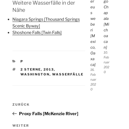
er
go
Weitere Wasserfälle in der
eu
Ch
Nähe
s
ap
we
ala
Niagara Springs [Thousand Springs
be
[Mi
Scenic Byway]
ri
ch
Shoshone Falls [Twin Falls]
[M
oa
exi
ca
co,
n]
Oa
10.
Feb
xa
KATEGORIEN
P
ruar
ca]
202
SCHLAGWÖRTER
2 STERNE
,
2013
,
16.
0
WASHINGTON
,
WASSERFÄLLE
Feb
ruar
202
0
Beitragsnavigation
Vorheriger
ZURÜCK
Beitrag
Proxy Falls [McKenzie River]
Nächster
WEITER