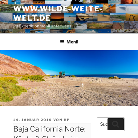
Zum
WWW.WILDE-WEITE-
Inhalt
WELT.DE
springen
Im Expeditionmobil unterwegs
Menü
VERÖFFENTLICHT
14. JANUAR 2019
VON
HP
Suche
Suchen
AM
Baja California Norte:
nach: