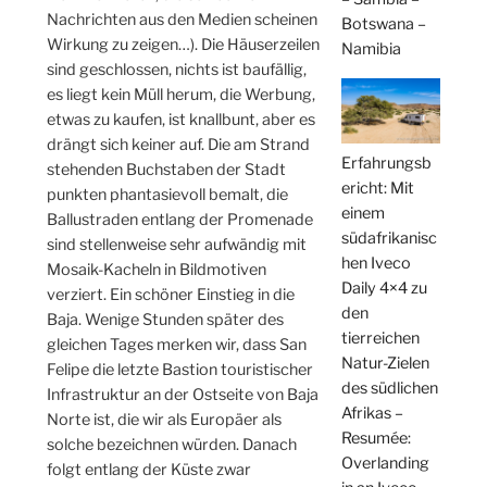
Nachrichten aus den Medien scheinen
Botswana –
Wirkung zu zeigen…). Die Häuserzeilen
Namibia
sind geschlossen, nichts ist baufällig,
es liegt kein Müll herum, die Werbung,
etwas zu kaufen, ist knallbunt, aber es
drängt sich keiner auf. Die am Strand
Erfahrungsb
stehenden Buchstaben der Stadt
ericht: Mit
punkten phantasievoll bemalt, die
einem
Ballustraden entlang der Promenade
südafrikanisc
sind stellenweise sehr aufwändig mit
hen Iveco
Mosaik-Kacheln in Bildmotiven
Daily 4×4 zu
verziert. Ein schöner Einstieg in die
den
Baja. Wenige Stunden später des
tierreichen
gleichen Tages merken wir, dass San
Natur-Zielen
Felipe die letzte Bastion touristischer
des südlichen
Infrastruktur an der Ostseite von Baja
Afrikas –
Norte ist, die wir als Europäer als
Resumée:
solche bezeichnen würden. Danach
Overlanding
folgt entlang der Küste zwar