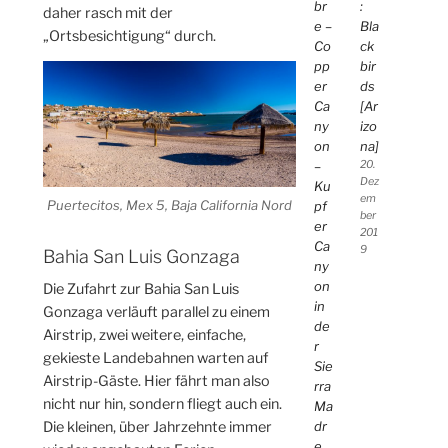
br
:
daher rasch mit der
e –
Bla
„Ortsbesichtigung“ durch.
Co
ck
pp
bir
er
ds
Ca
[Ar
ny
izo
on
na]
–
20.
Dez
Ku
em
Puertecitos, Mex 5, Baja California Nord
pf
ber
er
201
Ca
9
Bahia San Luis Gonzaga
ny
on
Die Zufahrt zur Bahia San Luis
in
Gonzaga verläuft parallel zu einem
de
Airstrip, zwei weitere, einfache,
r
gekieste Landebahnen warten auf
Sie
Airstrip-Gäste. Hier fährt man also
rra
nicht nur hin, sondern fliegt auch ein.
Ma
Die kleinen, über Jahrzehnte immer
dr
e