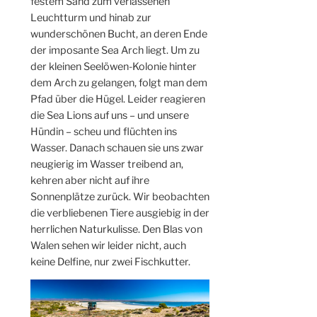
festem Sand zum verlassenen
Leuchtturm und hinab zur
wunderschönen Bucht, an deren Ende
der imposante Sea Arch liegt. Um zu
der kleinen Seelöwen-Kolonie hinter
dem Arch zu gelangen, folgt man dem
Pfad über die Hügel. Leider reagieren
die Sea Lions auf uns – und unsere
Hündin – scheu und flüchten ins
Wasser. Danach schauen sie uns zwar
neugierig im Wasser treibend an,
kehren aber nicht auf ihre
Sonnenplätze zurück. Wir beobachten
die verbliebenen Tiere ausgiebig in der
herrlichen Naturkulisse. Den Blas von
Walen sehen wir leider nicht, auch
keine Delfine, nur zwei Fischkutter.