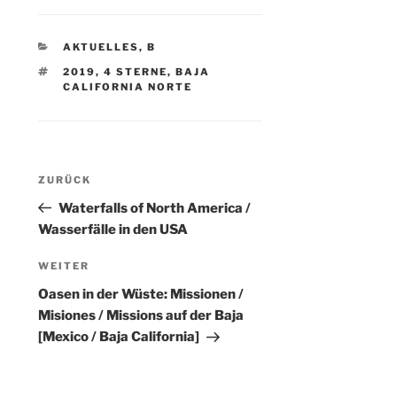
KATEGORIEN
AKTUELLES
,
B
SCHLAGWÖRTER
2019
,
4 STERNE
,
BAJA
CALIFORNIA NORTE
Beitragsnavigation
Vorheriger
ZURÜCK
Beitrag
Waterfalls of North America /
Wasserfälle in den USA
Nächster
WEITER
Beitrag
Oasen in der Wüste: Missionen /
Misiones / Missions auf der Baja
[Mexico / Baja California]