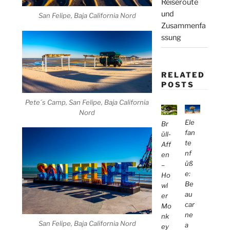
Reiseroute
und
San Felipe, Baja California Nord
Zusammenfa
ssung
RELATED
POSTS
Pete´s Camp, San Felipe, Baja California
Nord
Ele
Br
fan
üll-
te
Aff
nf
en
üß
–
e:
Ho
Be
wl
au
er
car
Mo
ne
nk
San Felipe, Baja California Nord
a
ey