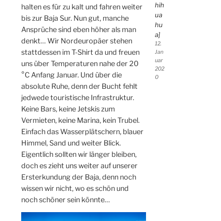
hih
halten es für zu kalt und fahren weiter
ua
bis zur Baja Sur. Nun gut, manche
hu
Ansprüche sind eben höher als man
a]
denkt… Wir Nordeuropäer stehen
12.
stattdessen im T-Shirt da und freuen
Jan
uar
uns über Temperaturen nahe der 20
202
°C Anfang Januar. Und über die
0
absolute Ruhe, denn der Bucht fehlt
jedwede touristische Infrastruktur.
Keine Bars, keine Jetskis zum
Vermieten, keine Marina, kein Trubel.
Einfach das Wasserplätschern, blauer
Himmel, Sand und weiter Blick.
Eigentlich sollten wir länger bleiben,
doch es zieht uns weiter auf unserer
Ersterkundung der Baja, denn noch
wissen wir nicht, wo es schön und
noch schöner sein könnte…