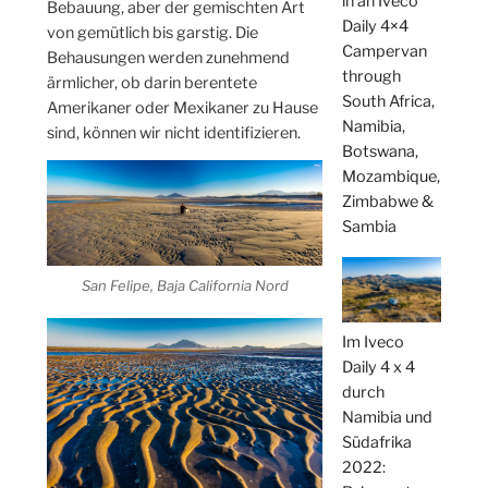
in an Iveco
Bebauung, aber der gemischten Art
Daily 4×4
von gemütlich bis garstig. Die
Campervan
Behausungen werden zunehmend
through
ärmlicher, ob darin berentete
South Africa,
Amerikaner oder Mexikaner zu Hause
Namibia,
sind, können wir nicht identifizieren.
Botswana,
Mozambique,
Zimbabwe &
Sambia
San Felipe, Baja California Nord
Im Iveco
Daily 4 x 4
durch
Namibia und
Südafrika
2022: