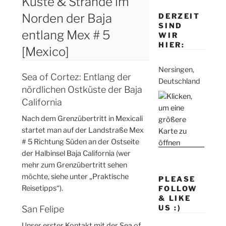
Küste & Strände im
Norden der Baja
DERZEIT
SIND
entlang Mex # 5
WIR
HIER:
[Mexico]
Nersingen,
Sea of Cortez: Entlang der
Deutschland
nördlichen Ostküste der Baja
California
Nach dem Grenzübertritt in Mexicali
startet man auf der Landstraße Mex
# 5 Richtung Süden an der Ostseite
der Halbinsel Baja California (wer
mehr zum Grenzübertritt sehen
möchte, siehe unter „Praktische
PLEASE
Reisetipps“).
FOLLOW
& LIKE
US :)
San Felipe
Unser erster Kontakt mit der Sea of