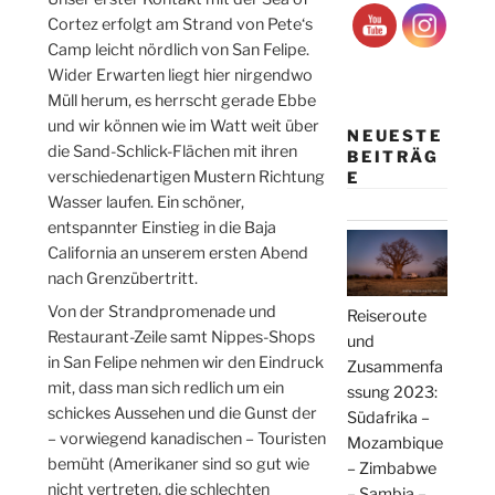
Cortez erfolgt am Strand von Pete‘s
Camp leicht nördlich von San Felipe.
Wider Erwarten liegt hier nirgendwo
Müll herum, es herrscht gerade Ebbe
und wir können wie im Watt weit über
NEUESTE
die Sand-Schlick-Flächen mit ihren
BEITRÄG
verschiedenartigen Mustern Richtung
E
Wasser laufen. Ein schöner,
entspannter Einstieg in die Baja
California an unserem ersten Abend
nach Grenzübertritt.
Von der Strandpromenade und
Reiseroute
Restaurant-Zeile samt Nippes-Shops
und
in San Felipe nehmen wir den Eindruck
Zusammenfa
mit, dass man sich redlich um ein
ssung 2023:
schickes Aussehen und die Gunst der
Südafrika –
– vorwiegend kanadischen – Touristen
Mozambique
bemüht (Amerikaner sind so gut wie
– Zimbabwe
nicht vertreten, die schlechten
– Sambia –