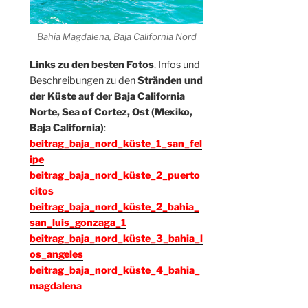
Bahia Magdalena, Baja California Nord
Links zu den besten Fotos
, Infos und
Beschreibungen zu den
Stränden und
der Küste auf der Baja California
Norte, Sea of Cortez, Ost (Mexiko
,
Baja
California)
:
beitrag_baja_nord_küste_1_san_fel
ipe
beitrag_baja_nord_küste_2_puerto
citos
beitrag_baja_nord_küste_2_bahia_
san_luis_gonzaga_1
beitrag_baja_nord_küste_3_bahia_l
os_angeles
beitrag_baja_nord_küste_4_bahia_
magdalena