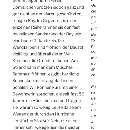
wieder angebauten Ferien-
Oc
Domizilchen protzen jedoch ganz und
cid
gar nicht an der klaren, geschützten,
en
ruhigen Bay. Im Gegenteil, in einer
tal
einzelnen Reihe rahmen sie den fast
mit
makellosen Sandstrand der Bay wie
Ba
to
eine bunte Girlande ein. Die
pil
Wandfarben sind fröhlich, der Baustil
as,
vielfältig und überall zieren Wal-
Ma
Knochen die Grundstückchen. Am
gu
Strand kann man dem Muschel-
ari
Sammeln fröhnen, es gibt herrliche
chi
Schnecken mit orangefarbenen
,
Pa
Schalen. Wir können kurz mit einer
rq
Bewohnerin sprechen, die seit fast 50
ue
Jahren ein Häuschen hat und fragen
Av
sie, warum so wenig Leute da seien?
en
Wegen der durch den Hurricane
tur
zerstörten Straße? Nein, es seien
a
immer sehr wenige hier, die meisten
[C