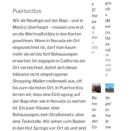
gra
s
cili
[C
Puertocitos
s
hia
Wir als Neulinge auf der Baja – und in
[M
pa
exi
Mexico überhaupt – müssen uns erst
s]
co,
3.
an die Wertmaßstäbe in den Karten
Oa
Mär
gewöhnen. Wenn in Nevada ein Ort
z
xa
eingezeichnet ist, darf man kaum
202
ca]
0
mehr als ein bis fünf Behausungen
16.
Feb
erwarten. Ist dagegen in California ein
ruar
Ort verzeichnet, dehnt sich dieser
202
inklusive nicht eingetragener
0
Shopping-Meilen meilenweit aus, oft
bis zum nächsten Ort. In Puertocitos
lernen wir, dass eine Eintragung auf
Ba
Vo
der Baja eher wie in Nevada zu werten
rra
gel
ist. Ein paar Häuser, eher
nc
sc
Behausungen, kein Straßennetz, aber
as
hw
del
är
eine Tankstelle. Wir sehen vom Baden
Co
me
in den Hot Springs vor Ort ab und sind