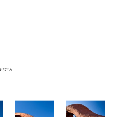
4‘37‘‘W