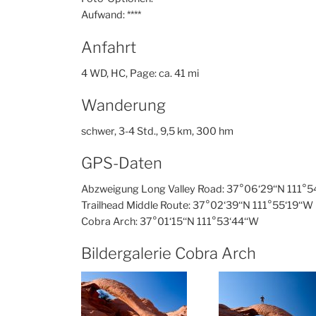
Aufwand: ****
Anfahrt
4 WD, HC, Page: ca. 41 mi
Wanderung
schwer, 3-4 Std., 9,5 km, 300 hm
GPS-Daten
Abzweigung Long Valley Road: 37°06‘29‘‘N 111°5
Trailhead Middle Route: 37°02‘39‘‘N 111°55‘19‘‘W
Cobra Arch: 37°01‘15‘‘N 111°53‘44‘‘W
Bildergalerie Cobra Arch