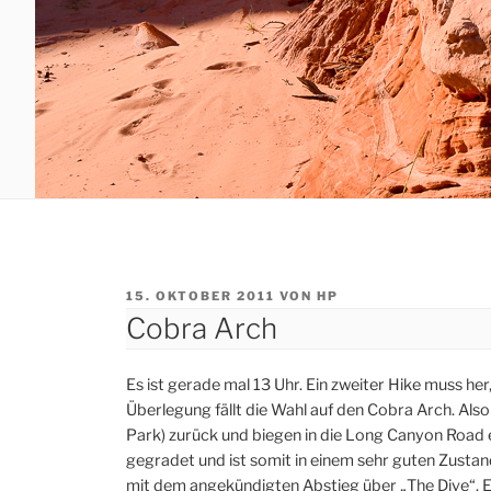
VERÖFFENTLICHT
15. OKTOBER 2011
VON
HP
AM
Cobra Arch
Es ist gerade mal 13 Uhr. Ein zweiter Hike muss her,
Überlegung fällt die Wahl auf den Cobra Arch. Als
Park) zurück und biegen in die Long Canyon Road ein
gegradet und ist somit in einem sehr guten Zustand
mit dem angekündigten Abstieg über „The Dive“. Es 