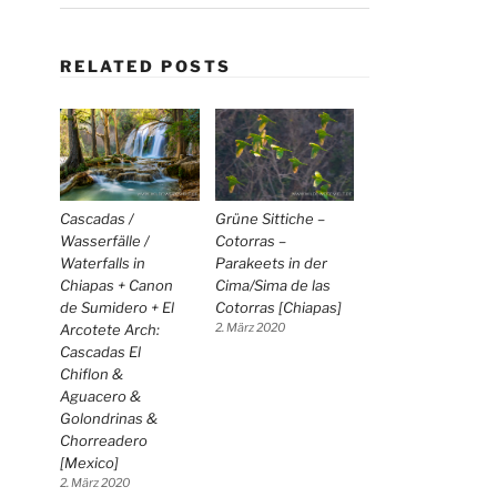
RELATED POSTS
Cascadas /
Grüne Sittiche –
Wasserfälle /
Cotorras –
Waterfalls in
Parakeets in der
Chiapas + Canon
Cima/Sima de las
de Sumidero + El
Cotorras [Chiapas]
Arcotete Arch:
2. März 2020
Cascadas El
Chiflon &
Aguacero &
Golondrinas &
Chorreadero
[Mexico]
2. März 2020