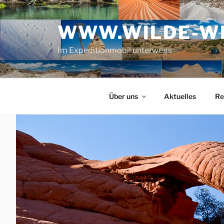
Zum
Inhalt
WWW.WILDE-WE
springen
Im Expeditionmobil unterwegs
Über uns
Aktuelles
Re