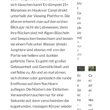
lnu
sich täuschen kann! Es dümpeln 15+
t
Manatees im Haulover Canal direkt
Ca
unterhalb der Viewing Plattform. Die
ny
älteren erkennt man auf den ersten
on
Blick gar nicht als Lebewesen, denn
[Ar
izo
ihre Rücken sind mit Algen-Büscheln
na]
und Seepocken bewachsen und lassen
3.
sie einem Fels unter Wasser ähneln.
Apr
Jungtiere sind ebenso mit von der
il
201
Partie wie hellere und dunkler
9
gefärbte Tiere. Es geht mit großer
Gelassenheit und Gemütlichkeit und
viel Nähe zu. Ab und an mal atmen,
Gr
Ca
sich drehen oder genüsslich die runde
ün
sc
Endflosse auf dem Nachbarn
e
ad
auflegen. Die Nüstern der Elefanten-
Sit
as
Verwandten tauchen nur für eine
tic
/
he
Wa
Sekunde auf, dann verschwinden die
–
ss
kugelrunden, massigen Körper wieder
Co
erf