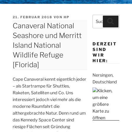
VERÖFFENTLICHT
21. FEBRUAR 2018
VON
HP
Suche
Suchen
AM
Canaveral National
nach:
Seashore und Merritt
Island National
DERZEIT
SIND
Wildlife Refuge
WIR
HIER:
[Florida]
Nersingen,
Cape Canaveral kennt eigentlich jeder
Deutschland
– als Startrampe für Shuttles,
Raketen, Satelliten und Co. Uns
interessiert jedoch viel mehr als die
moderne Raumfahrt die
althergebrachte Natur. Denn rund um
das Kennedy Space Center sind
riesige Flächen seit Gründung