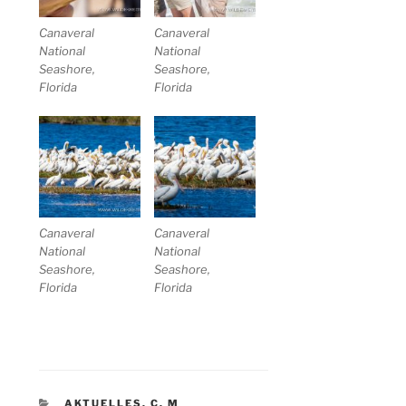
Canaveral
Canaveral
National
National
Seashore,
Seashore,
Florida
Florida
Canaveral
Canaveral
National
National
Seashore,
Seashore,
Florida
Florida
KATEGORIEN
AKTUELLES
,
C
,
M