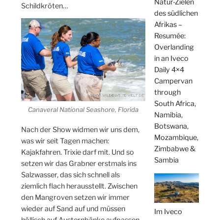
Natur-Zielen
Schildkröten…
des südlichen
Afrikas –
Resumée:
Overlanding
in an Iveco
Daily 4×4
Campervan
through
South Africa,
Canaveral National Seashore, Florida
Namibia,
Botswana,
Nach der Show widmen wir uns dem,
Mozambique,
was wir seit Tagen machen:
Zimbabwe &
Kajakfahren. Trixie darf mit. Und so
Sambia
setzen wir das Grabner erstmals ins
Salzwasser, das sich schnell als
ziemlich flach herausstellt. Zwischen
den Mangroven setzen wir immer
wieder auf Sand auf und müssen
Im Iveco
höllisch auf Austernbänke aufpassen,