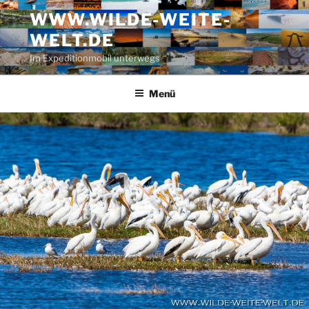
Zum
WWW.WILDE-WEITE-
Inhalt
WELT.DE
springen
Im Expeditionmobil unterwegs
Menü