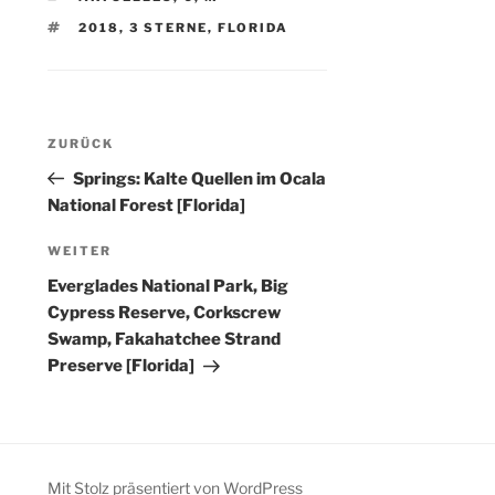
SCHLAGWÖRTER
2018
,
3 STERNE
,
FLORIDA
Beitragsnavigation
Vorheriger
ZURÜCK
Beitrag
Springs: Kalte Quellen im Ocala
National Forest [Florida]
Nächster
WEITER
Beitrag
Everglades National Park, Big
Cypress Reserve, Corkscrew
Swamp, Fakahatchee Strand
Preserve [Florida]
Mit Stolz präsentiert von WordPress