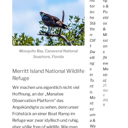
his
ng
tor
s &
isc
Pu
he
ebl
Stä
os
tte
&
n:
Mi
Clif
ssi
f
on
Mosquito Bay, Canaveral National
Dw
s
Seashore, Florida
elli
[N
ng
ew
s
Me
Merritt Island National Wildlife
in
xic
Refuge
To
o]
nt
27.
Wir machen uns eigentlich nicht viel
Apr
o,
Hoffnung, an der „Manatee
il
Mo
Observation Platform“ das
201
nt
8
Angekündigte zu sehen, denn unser
ez
Frühstück an einer Boat Ramp im
um
Refuge war zwar idyllisch und ruhig,
a &
Wa
aber völlig free of wildlife. Wie man