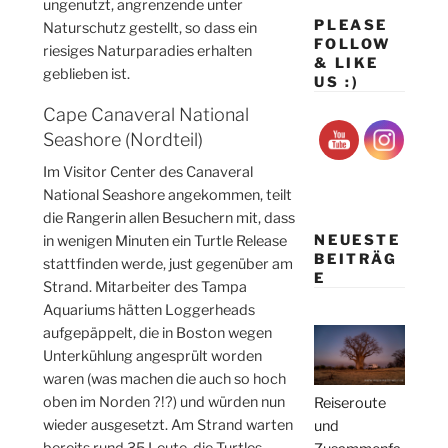
ungenutzt, angrenzende unter
PLEASE
Naturschutz gestellt, so dass ein
FOLLOW
riesiges Naturparadies erhalten
& LIKE
geblieben ist.
US :)
Cape Canaveral National
Seashore (Nordteil)
Im Visitor Center des Canaveral
National Seashore angekommen, teilt
die Rangerin allen Besuchern mit, dass
NEUESTE
in wenigen Minuten ein Turtle Release
BEITRÄG
stattfinden werde, just gegenüber am
E
Strand. Mitarbeiter des Tampa
Aquariums hätten Loggerheads
aufgepäppelt, die in Boston wegen
Unterkühlung angesprült worden
waren (was machen die auch so hoch
oben im Norden ?!?) und würden nun
Reiseroute
wieder ausgesetzt. Am Strand warten
und
bereits rund 35 Leute, die Turtles