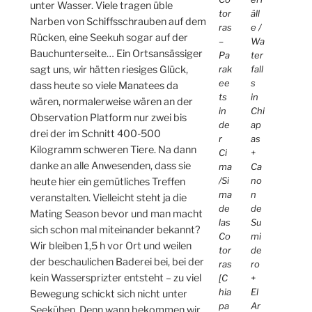
unter Wasser. Viele tragen üble
tor
äll
Narben von Schiffsschrauben auf dem
ras
e /
Rücken, eine Seekuh sogar auf der
–
Wa
Bauchunterseite… Ein Ortsansässiger
Pa
ter
rak
fall
sagt uns, wir hätten riesiges Glück,
ee
s
dass heute so viele Manatees da
ts
in
wären, normalerweise wären an der
in
Chi
Observation Platform nur zwei bis
de
ap
drei der im Schnitt 400-500
r
as
Kilogramm schweren Tiere. Na dann
Ci
+
danke an alle Anwesenden, dass sie
ma
Ca
/Si
no
heute hier ein gemütliches Treffen
ma
n
veranstalten. Vielleicht steht ja die
de
de
Mating Season bevor und man macht
las
Su
sich schon mal miteinander bekannt?
Co
mi
Wir bleiben 1,5 h vor Ort und weilen
tor
de
der beschaulichen Baderei bei, bei der
ras
ro
kein Wassersprizter entsteht – zu viel
[C
+
hia
El
Bewegung schickt sich nicht unter
pa
Ar
Seekühen. Denn wann bekommen wir