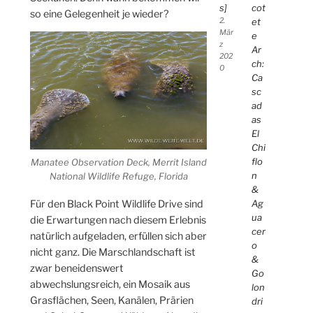
s]
cot
so eine Gelegenheit je wieder?
2.
et
Mär
e
z
Ar
202
ch:
0
Ca
sc
ad
as
El
Chi
flo
Manatee Observation Deck, Merrit Island
n
National Wildlife Refuge, Florida
&
Ag
Für den Black Point Wildlife Drive sind
ua
die Erwartungen nach diesem Erlebnis
cer
natürlich aufgeladen, erfüllen sich aber
o
nicht ganz. Die Marschlandschaft ist
&
zwar beneidenswert
Go
abwechslungsreich, ein Mosaik aus
lon
Grasflächen, Seen, Kanälen, Prärien
dri