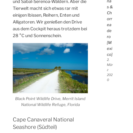
na
und Sabal-Serenoa-Wäldern. Aber die
s &
Tierwelt macht sich etwas rar mit
Ch
einigen Ibissen, Reihern, Enten und
orr
Alligatoren. Wir genießen den Drive
ea
aus dem Cockpit heraus trotzdem bei
de
28 °C und Sonnenschein.
ro
[M
exi
co]
2.
Mär
z
202
0
Black Point Wildlife Drive, Merrit Island
National Wildlife Refuge, Florida
Cape Canaveral National
Seashore (Südteil)