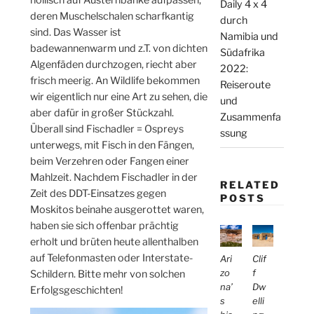
Daily 4 x 4
deren Muschelschalen scharfkantig
durch
sind. Das Wasser ist
Namibia und
badewannenwarm und z.T. von dichten
Südafrika
Algenfäden durchzogen, riecht aber
2022:
frisch meerig. An Wildlife bekommen
Reiseroute
wir eigentlich nur eine Art zu sehen, die
und
aber dafür in großer Stückzahl.
Zusammenfa
Überall sind Fischadler = Ospreys
ssung
unterwegs, mit Fisch in den Fängen,
beim Verzehren oder Fangen einer
Mahlzeit. Nachdem Fischadler in der
RELATED
Zeit des DDT-Einsatzes gegen
POSTS
Moskitos beinahe ausgerottet waren,
haben sie sich offenbar prächtig
erholt und brüten heute allenthalben
auf Telefonmasten oder Interstate-
Ari
Clif
zo
f
Schildern. Bitte mehr von solchen
na’
Dw
Erfolgsgeschichten!
s
elli