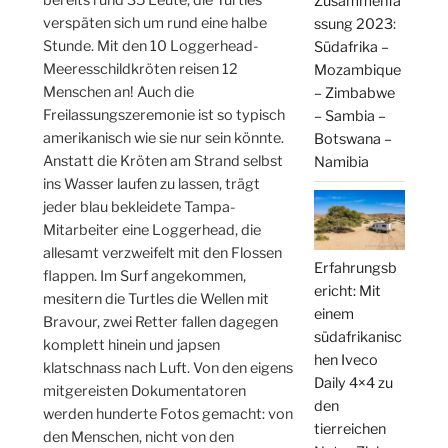
Zusammenfa
verspäten sich um rund eine halbe
ssung 2023:
Stunde. Mit den 10 Loggerhead-
Südafrika –
Meeresschildkröten reisen 12
Mozambique
Menschen an! Auch die
– Zimbabwe
Freilassungszeremonie ist so typisch
– Sambia –
amerikanisch wie sie nur sein könnte.
Botswana –
Anstatt die Kröten am Strand selbst
Namibia
ins Wasser laufen zu lassen, trägt
jeder blau bekleidete Tampa-
Mitarbeiter eine Loggerhead, die
allesamt verzweifelt mit den Flossen
Erfahrungsb
flappen. Im Surf angekommen,
ericht: Mit
mesitern die Turtles die Wellen mit
einem
Bravour, zwei Retter fallen dagegen
südafrikanisc
komplett hinein und japsen
hen Iveco
klatschnass nach Luft. Von den eigens
Daily 4×4 zu
mitgereisten Dokumentatoren
den
werden hunderte Fotos gemacht: von
tierreichen
den Menschen, nicht von den