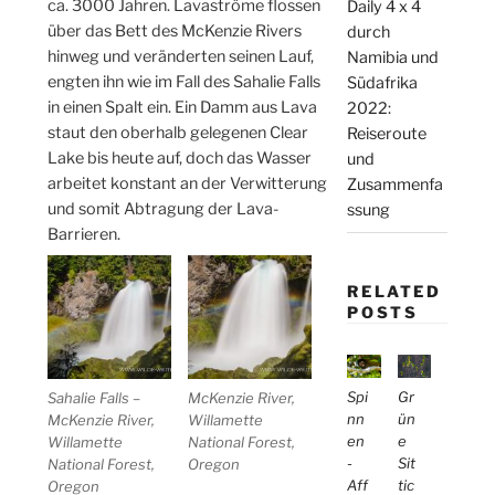
ca. 3000 Jahren. Lavaströme flossen
Daily 4 x 4
über das Bett des McKenzie Rivers
durch
hinweg und veränderten seinen Lauf,
Namibia und
engten ihn wie im Fall des Sahalie Falls
Südafrika
in einen Spalt ein. Ein Damm aus Lava
2022:
staut den oberhalb gelegenen Clear
Reiseroute
Lake bis heute auf, doch das Wasser
und
arbeitet konstant an der Verwitterung
Zusammenfa
und somit Abtragung der Lava-
ssung
Barrieren.
RELATED
POSTS
Spi
Gr
Sahalie Falls –
McKenzie River,
nn
ün
McKenzie River,
Willamette
en
e
Willamette
National Forest,
-
Sit
National Forest,
Oregon
Aff
tic
Oregon