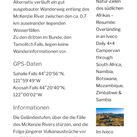
Natur-Zielen
Alternativ verläuft ein gut
des südlichen
ausgebauter Wanderweg entlang des
Afrikas –
McKenzie River zwischen den ca. 0,7
Resumée:
km auseinander liegenden
Overlanding
Wasserfällen.
in an Iveco
Zu den dritten im Bunde, den
Daily 4×4
Tamolitch Falls, liegen keine
Campervan
Wanderinformationen vor.
through
GPS-Daten
South Africa,
Namibia,
Sahalie Falls 44°20‘56“N,
Botswana,
121°59‘49“W
Mozambique,
Koosah Falls 44°20‘40“N,
Zimbabwe &
122°00‘02“W
Sambia
Informationen
Die Geländestufen, über die die Fälle
des McKenzie Rivers stürzen, sind die
Folge jüngerer Vulkanausbrüche vor
Im Iveco