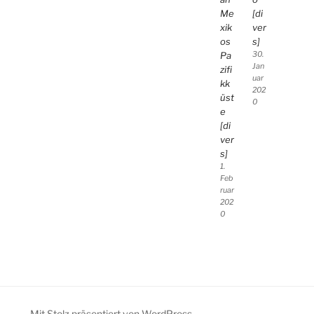
Me
[di
xik
ver
os
s]
Pa
30.
Jan
zifi
uar
kk
202
üst
0
e
[di
ver
s]
1.
Feb
ruar
202
0
Mit Stolz präsentiert von WordPress