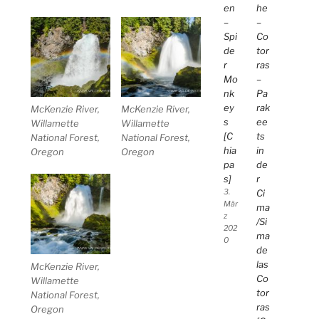
en
he
–
–
Spi
Co
de
tor
r
ras
Mo
–
nk
Pa
ey
rak
McKenzie River,
McKenzie River,
s
ee
Willamette
Willamette
[C
ts
National Forest,
National Forest,
hia
in
Oregon
Oregon
pa
de
s]
r
3.
Ci
Mär
ma
z
/Si
202
ma
0
de
las
McKenzie River,
Co
Willamette
tor
National Forest,
ras
Oregon