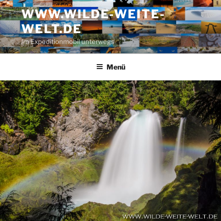
Zum
WWW.WILDE-WEITE-
Inhalt
WELT.DE
springen
Im Expeditionmobil unterwegs
Menü