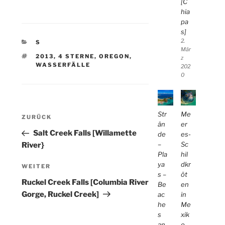
[C
hia
pa
s]
2.
KATEGORIEN
S
Mär
SCHLAGWÖRTER
2013
,
4 STERNE
,
OREGON
,
z
WASSERFÄLLE
202
0
Beitragsnavigation
Str
Me
Vorheriger
ZURÜCK
än
er
Beitrag
Salt Creek Falls [Willamette
de
es-
–
Sc
River}
Pla
hil
ya
dkr
Nächster
WEITER
s –
öt
Beitrag
Ruckel Creek Falls [Columbia River
Be
en
Gorge, Ruckel Creek]
ac
in
he
Me
s
xik
an
o