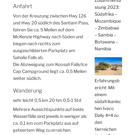
Zusammenfa
Anfahrt
ssung 2023:
Südafrika –
Von der Kreuzung zwischen Hwy 126
Mozambique
und Hwy 20 südlich des Santiam Pass,
– Zimbabwe
fahren Sie ca. 5 Meilen auf dem
– Sambia –
McKenzie Highway nach Süden und
Botswana –
biegen nach rechts zum
Namibia
ausgeschilderten Parkplatz am
Sahalie Falls ab.
Die Abzweigung zum Koosah Falls/Ice
Cap Campground liegt ca. 0,5 Meilen
weiter südlich.
Erfahrungsb
ericht: Mit
Wanderung
einem
sehr leicht 0,5 km 20 hm 0,5-1 Std
südafrikanisc
hen Iveco
Mehrere Aussichtspunkte auf beide
Daily 4×4 zu
Wasserfälle sind jeweils in weniger als
den
ca. 0,1 km vom Parkplatz aus auf
tierreichen
geteertem Weg zu erreichen.