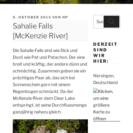
VERÖFFENTLICHT
5. OKTOBER 2013
VON
HP
Suche
Suchen
AM
Sahalie Falls
nach:
[McKenzie River]
DERZEIT
SIND
Die Sahalie Falls sind wie Dick und
WIR
Doof, wie Pat und Patachon. Der eine
HIER:
breit und kräftig, der andere dünn und
schmächtig. Zusammen geben sie ein
Nersingen,
prächtiges Paar ab, das sich bei
Deutschland
Sonnenschein gern mit einem
Regenbogen schmückt. Da der
McKenzie River dem Clear Lake
entspringt, ist seine Durchflussmenge
ganzjährig nahezu gleich.