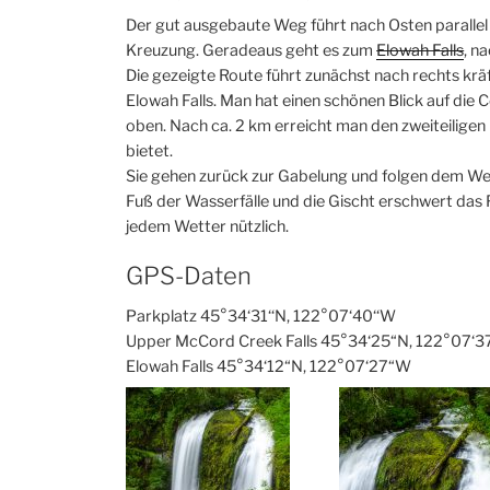
Der gut ausgebaute Weg führt nach Osten parallel 
Kreuzung. Geradeaus geht es zum
Elowah Falls
, n
Die gezeigte Route führt zunächst nach rechts kr
Elowah Falls. Man hat einen schönen Blick auf die
oben. Nach ca. 2 km erreicht man den zweiteiligen
bietet.
Sie gehen zurück zur Gabelung und folgen dem Weg
Fuß der Wasserfälle und die Gischt erschwert das 
jedem Wetter nützlich.
GPS-Daten
Parkplatz 45°34‘31‘‘N, 122°07‘40‘‘W
Upper McCord Creek Falls 45°34‘25“N, 122°07‘
Elowah Falls 45°34‘12“N, 122°07‘27“W