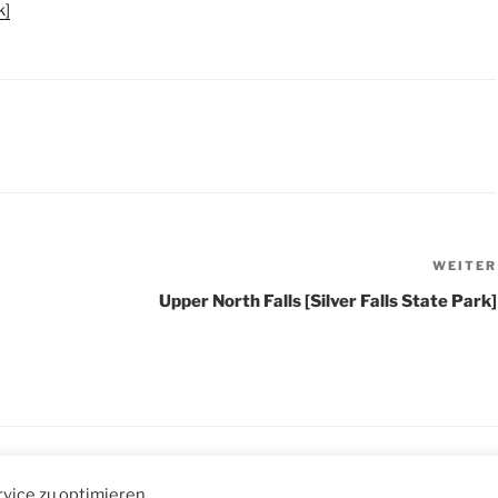
k]
WEITER
Upper North Falls [Silver Falls State Park]
vice zu optimieren.