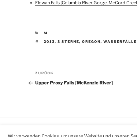
Elowah Falls [Columbia River Gorge, McCord Cree
KATEGORIEN
M
SCHLAGWÖRTER
2013
,
3 STERNE
,
OREGON
,
WASSERFÄLLE
Beitragsnavigation
Vorheriger
ZURÜCK
Beitrag
Upper Proxy Falls [McKenzie River]
Mit Stolz präsentiert von WordPress
Wir verwenden Cookies, um unsere Website und unseren Ser