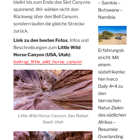
bleibt bis zum Ende des Slot Canyons
– Sambia –
spannend. Wir wählen nicht den
Botswana –
Rückweg über den Bell Canyon,
Namibia
sondern laufen die gleiche Strecke
zurück.
Link zu den besten Fotos
, Infos und
Beschreibungen zum
Little Wild
Erfahrungsb
Horse Canyon (USA, Utah)
:
ericht: Mit
beitrag_little_wild_horse_canyon
einem
südafrikanisc
hen Iveco
Daily 4×4 zu
den
tierreichen
Natur-Zielen
des südlichen
Little Wild Horse Canyon, San Rafael
Afrikas –
Swell, Utah
Resumée:
Overlanding