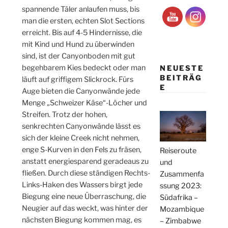
spannende Täler anlaufen muss, bis
man die ersten, echten Slot Sections
erreicht. Bis auf 4-5 Hindernisse, die
mit Kind und Hund zu überwinden
sind, ist der Canyonboden mit gut
begehbarem Kies bedeckt oder man
NEUESTE
BEITRÄG
läuft auf griffigem Slickrock. Fürs
E
Auge bieten die Canyonwände jede
Menge „Schweizer Käse“-Löcher und
Streifen. Trotz der hohen,
senkrechten Canyonwände lässt es
sich der kleine Creek nicht nehmen,
enge S-Kurven in den Fels zu fräsen,
Reiseroute
anstatt energiesparend geradeaus zu
und
fließen. Durch diese ständigen Rechts-
Zusammenfa
Links-Haken des Wassers birgt jede
ssung 2023:
Biegung eine neue Überraschung, die
Südafrika –
Neugier auf das weckt, was hinter der
Mozambique
nächsten Biegung kommen mag, es
– Zimbabwe