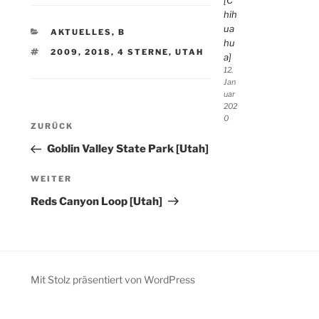
[C
hih
ua
KATEGORIEN
AKTUELLES
,
B
hu
SCHLAGWÖRTER
2009
,
2018
,
4 STERNE
,
UTAH
a]
12.
Jan
uar
202
Beitragsnavigation
0
Vorheriger
ZURÜCK
Beitrag
Goblin Valley State Park [Utah]
Nächster
WEITER
Beitrag
Reds Canyon Loop [Utah]
Mit Stolz präsentiert von WordPress