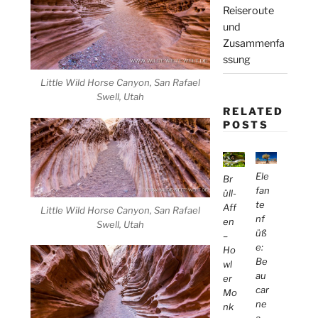
Reiseroute
und
Zusammenfa
ssung
Little Wild Horse Canyon, San Rafael
Swell, Utah
RELATED
POSTS
Ele
Br
fan
üll-
te
Aff
Little Wild Horse Canyon, San Rafael
nf
en
Swell, Utah
üß
–
e:
Ho
Be
wl
au
er
car
Mo
ne
nk