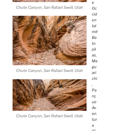
e
Chute Canyon, San Rafael Swell, Utah
Oc
cid
en
tal
mit
Ba
to
pil
as,
Ma
gu
Chute Canyon, San Rafael Swell, Utah
ari
chi
,
Pa
rq
ue
Av
en
Chute Canyon, San Rafael Swell, Utah
tur
a