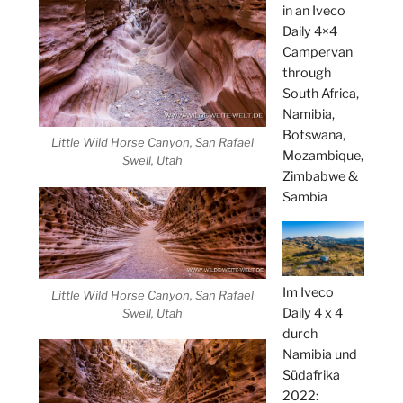
in an Iveco
Daily 4×4
Campervan
through
South Africa,
Namibia,
Botswana,
Little Wild Horse Canyon, San Rafael
Mozambique,
Swell, Utah
Zimbabwe &
Sambia
Im Iveco
Little Wild Horse Canyon, San Rafael
Daily 4 x 4
Swell, Utah
durch
Namibia und
Südafrika
2022: