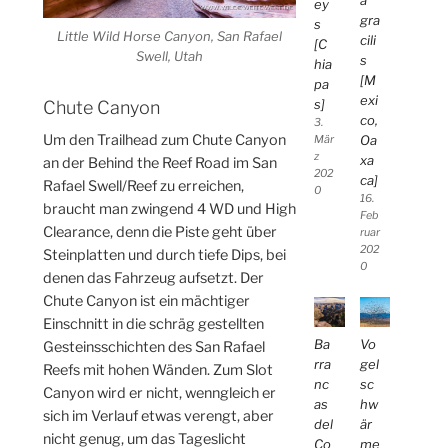
a
ey
gra
s
Little Wild Horse Canyon, San Rafael
cili
[C
Swell, Utah
s
hia
[M
pa
exi
s]
Chute Canyon
co,
3.
Um den Trailhead zum Chute Canyon
Oa
Mär
z
xa
an der Behind the Reef Road im San
202
ca]
Rafael Swell/Reef zu erreichen,
0
16.
braucht man zwingend 4 WD und High
Feb
Clearance, denn die Piste geht über
ruar
202
Steinplatten und durch tiefe Dips, bei
0
denen das Fahrzeug aufsetzt. Der
Chute Canyon ist ein mächtiger
Einschnitt in die schräg gestellten
Ba
Vo
Gesteinsschichten des San Rafael
rra
gel
Reefs mit hohen Wänden. Zum Slot
nc
sc
Canyon wird er nicht, wenngleich er
as
hw
sich im Verlauf etwas verengt, aber
del
är
nicht genug, um das Tageslicht
Co
me