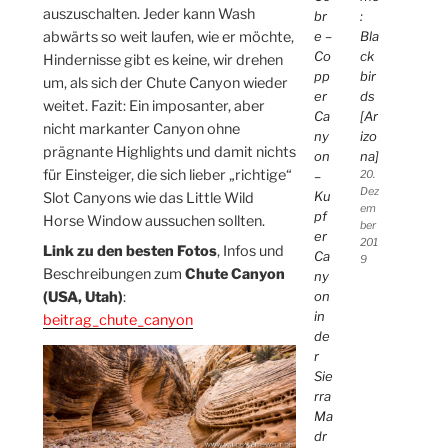
auszuschalten. Jeder kann Wash
br
:
abwärts so weit laufen, wie er möchte,
e –
Bla
Co
ck
Hindernisse gibt es keine, wir drehen
pp
bir
um, als sich der Chute Canyon wieder
er
ds
weitet. Fazit: Ein imposanter, aber
Ca
[Ar
nicht markanter Canyon ohne
ny
izo
prägnante Highlights und damit nichts
on
na]
für Einsteiger, die sich lieber „richtige“
–
20.
Dez
Ku
Slot Canyons wie das Little Wild
em
pf
Horse Window aussuchen sollten.
ber
er
201
Link zu den besten Fotos
, Infos und
Ca
9
Beschreibungen zum
Chute Canyon
ny
(USA, Utah)
:
on
in
beitrag_chute_canyon
de
r
Sie
rra
Ma
dr