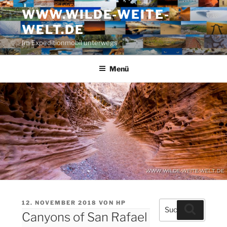
Zum
WWW.WILDE-WEITE-
Inhalt
WELT.DE
springen
Im Expeditionmobil unterwegs
Menü
VERÖFFENTLICHT
12. NOVEMBER 2018
VON
HP
Suche
Suchen
AM
Canyons of San Rafael
nach: