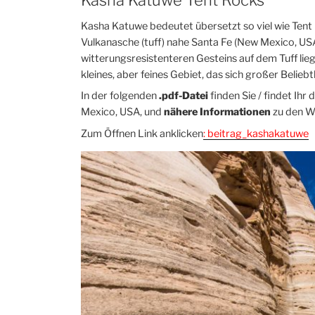
Kasha Katuwe Tent Rocks
Kasha Katuwe bedeutet übersetzt so viel wie Tent R
Vulkanasche (tuff) nahe Santa Fe (New Mexico, US
witterungsresistenteren Gesteins auf dem Tuff lie
kleines, aber feines Gebiet, das sich großer Belieb
In der folgenden
.pdf-Datei
finden Sie / findet Ihr 
Mexico, USA, und
nähere Informationen
zu den W
Zum Öffnen Link anklicken
:
beitrag_kashakatuwe