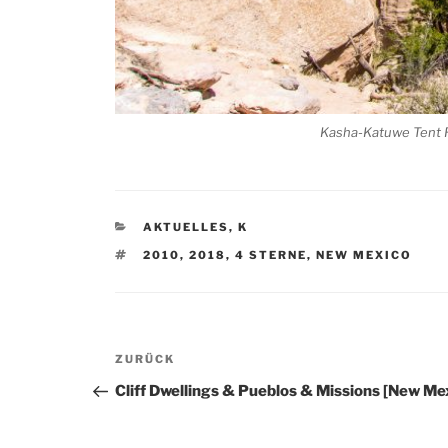
Kasha-Katuwe Tent 
KATEGORIEN
AKTUELLES
,
K
SCHLAGWÖRTER
2010
,
2018
,
4 STERNE
,
NEW MEXICO
Beitragsnavigation
Vorheriger
ZURÜCK
Beitrag
Cliff Dwellings & Pueblos & Missions [New Me