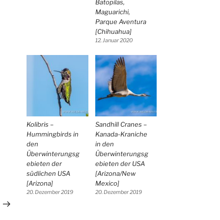
Batopilas,
Maguarichi,
Parque Aventura
[Chihuahua]
12. Januar 2020
Kolibris –
Sandhill Cranes –
Hummingbirds in
Kanada-Kraniche
den
in den
Überwinterungsg
Überwinterungsg
ebieten der
ebieten der USA
südlichen USA
[Arizona/New
Nächster
[Arizona]
Mexico]
Beitrag
20. Dezember 2019
20. Dezember 2019