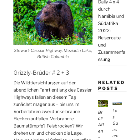
Daily 4 x 4
durch
Namibia und
Südafrika
2022:
Reiseroute
und
Stewart-Cassiar Highway, Meziadin Lake,
Zusammenfa
British Columbia
ssung
Grizzly-Brüder # 2 + 3
RELATED
Die Wildtiersichtungen auf der
POSTS
abendlichen Fahrt entlang des Cassier
Highways fallen an diesem Tag
zunächst mager aus – bis uns im
La
Vorbeifahren zwei dunkelbraune
Br
s
Flecken auffallen. Verbrannte
üll-
Gu
Aff
Baumstümpfe? Felsbrocken? Wir
ac
en
drehen um und checken die Lage.
am
–