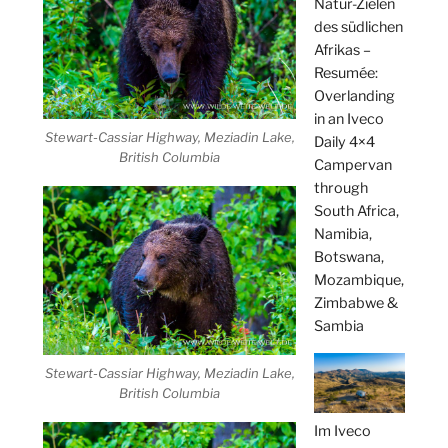
Natur-Zielen
des südlichen
Afrikas –
Resumée:
Overlanding
in an Iveco
Stewart-Cassiar Highway, Meziadin Lake,
Daily 4×4
British Columbia
Campervan
through
South Africa,
Namibia,
Botswana,
Mozambique,
Zimbabwe &
Sambia
Stewart-Cassiar Highway, Meziadin Lake,
British Columbia
Im Iveco