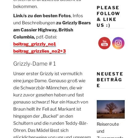
bekommen.
PLEASE
FOLLOW
Link/s zu den besten Fotos
, Infos
& LIKE
und Beschreibungen
zu Grizzly Bears
US :)
am Cassier Highway, British
Columbia,
pdf.-Datei:
beitrag_grizzly_no1
beitrag_grizzlies_no2+3
Grizzly-Dame # 1
Unser erster Grizzly ist vermutlich
NEUESTE
BEITRÄG
eine junge Dame. Genauso groß wie
E
die Schwarzbär-Männchen, die wir
kurz zuvor gesehen haben und fast
genauso schwarz! Nur ein Hauch von
Braun hellt ihr Fell auf. Markant ist
hingegen der „Buckel“ an den
Schultern und die runden Teddy-Bär-
Reiseroute
Ohren. Das Mädel lässt sich
und
glücklicherweise von uns und unserem