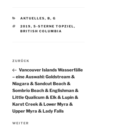
KATEGORIEN
AKTUELLES
,
B
,
G
SCHLAGWÖRTER
2019
,
5-STERNE TOPZIEL
,
BRITISH COLUMBIA
Beitragsnavigation
Vorheriger
ZURÜCK
Beitrag
Vancouver Islands Wasserfälle
– eine Auswahl: Goldstream &
Niagara & Sandcut Beach &
Sombrio Beach & Englishman &
Little Qualicum & Elk & Lupin &
Karst Creek & Lower Myra &
Upper Myra & Lady Falls
Nächster
WEITER