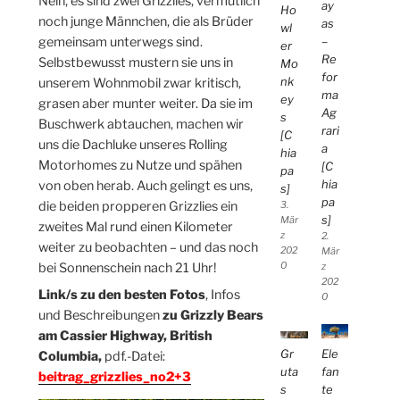
Nein, es sind zwei Grizzlies, vermutlich
ay
Ho
noch junge Männchen, die als Brüder
as
wl
gemeinsam unterwegs sind.
–
er
Re
Selbstbewusst mustern sie uns in
Mo
for
nk
unserem Wohnmobil zwar kritisch,
ma
ey
grasen aber munter weiter. Da sie im
Ag
s
Buschwerk abtauchen, machen wir
rari
[C
uns die Dachluke unseres Rolling
a
hia
Motorhomes zu Nutze und spähen
[C
pa
hia
von oben herab. Auch gelingt es uns,
s]
pa
die beiden propperen Grizzlies ein
3.
s]
Mär
zweites Mal rund einen Kilometer
z
2.
weiter zu beobachten – und das noch
202
Mär
bei Sonnenschein nach 21 Uhr!
0
z
202
Link/s zu den besten Fotos
, Infos
0
und Beschreibungen
zu Grizzly Bears
am Cassier Highway, British
Gr
Ele
Columbia,
pdf.-Datei:
uta
fan
beitrag_grizzlies_no2+3
s
te