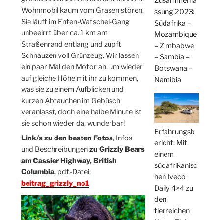
Zusammenfa
Wohnmobil kaum vom Grasen stören.
ssung 2023:
Sie läuft im Enten-Watschel-Gang
Südafrika –
unbeeirrt über ca. 1 km am
Mozambique
Straßenrand entlang und zupft
– Zimbabwe
Schnauzen voll Grünzeug. Wir lassen
– Sambia –
ein paar Mal den Motor an, um wieder
Botswana –
auf gleiche Höhe mit ihr zu kommen,
Namibia
was sie zu einem Aufblicken und
kurzen Abtauchen im Gebüsch
veranlasst, doch eine halbe Minute ist
sie schon wieder da, wunderbar!
Erfahrungsb
Link/s zu den besten Fotos
, Infos
ericht: Mit
und Beschreibungen
zu Grizzly Bears
einem
am Cassier Highway, British
südafrikanisc
Columbia,
pdf.-Datei:
hen Iveco
beitrag_grizzly_no1
Daily 4×4 zu
den
tierreichen