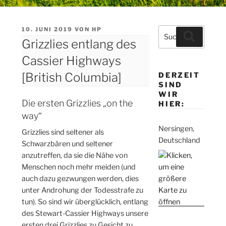
VERÖFFENTLICHT
10. JUNI 2019
VON
HP
Suche
Suchen
AM
Grizzlies entlang des
nach:
Cassier Highways
[British Columbia]
DERZEIT
SIND
WIR
Die ersten Grizzlies „on the
HIER:
way“
Nersingen,
Grizzlies sind seltener als
Deutschland
Schwarzbären und seltener
anzutreffen, da sie die Nähe von
Menschen noch mehr meiden (und
auch dazu gezwungen werden, dies
unter Androhung der Todesstrafe zu
tun). So sind wir überglücklich, entlang
des Stewart-Cassier Highways unsere
ersten drei Grizzlies zu Gesicht zu