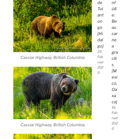
de
nf
Tol
üß
ant
e:
on
Be
go
au
[Hi
car
dal
ne
go]
a
29.
gra
Feb
Cassiar Highway, British Columbia
cili
ruar
s
202
[M
0
exi
co,
Oa
xa
ca]
16.
Feb
ruar
202
Cassiar Highway, British Columbia
0