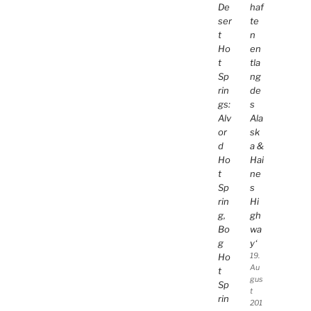
De
haf
ser
te
t
n
Ho
en
t
tla
Sp
ng
rin
de
gs:
s
Alv
Ala
or
sk
d
a &
Ho
Hai
t
ne
Sp
s
rin
Hi
g,
gh
Bo
wa
g
y‘
Ho
19.
Au
t
gus
Sp
t
rin
201