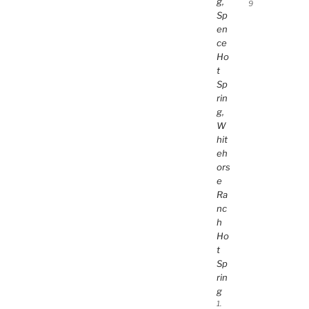
g,
9
Sp
en
ce
Ho
t
Sp
rin
g,
W
hit
eh
ors
e
Ra
nc
h
Ho
t
Sp
rin
g
1.