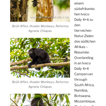
einem
südafrikanisc
hen Iveco
Daily 4×4 zu
den
Brüll-Affen, Howler Monkeys, Reforma
tierreichen
Agraria, Chiapas
Natur-Zielen
des südlichen
Afrikas –
Resumée:
Overlanding
in an Iveco
Daily 4×4
Campervan
through
Brüll-Affen, Howler Monkeys, Reforma
South Africa,
Agraria, Chiapas
Namibia,
Botswana,
Mozambique,