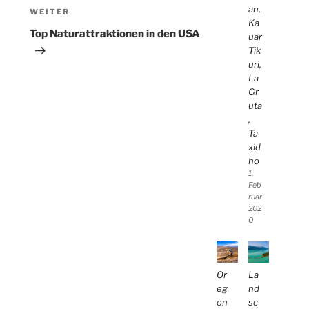
an,
Nächster
WEITER
Ka
Beitrag
Top Naturattraktionen in den USA
uar
Tik
uri,
La
Gr
uta
,
Ta
xid
ho
1.
Feb
ruar
202
0
Or
La
eg
nd
on
sc