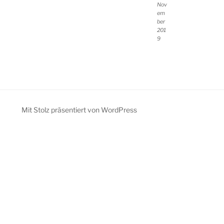
Nov
em
ber
201
9
Mit Stolz präsentiert von WordPress