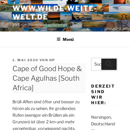
Zum
WWW.WILDE-WEITE-
Inhalt
WELT.DE
springen
Im Expeditionmobil unterwegs
Menü
VERÖFFENTLICHT
1. MAI 2020
VON
HP
Suche
Suchen
AM
Cape of Good Hope &
nach:
Cape Agulhas [South
Africa]
DERZEIT
SIND
WIR
Brüll-Affen sind öfter und besser zu
HIER:
hören als zu sehen. Ihr grollendes
Rufen (weniger ein Brüllen als ein
Nersingen,
Grunzen) ist über 2 km und mehr
Deutschland
vernehmbar, vorwiegend nachts.