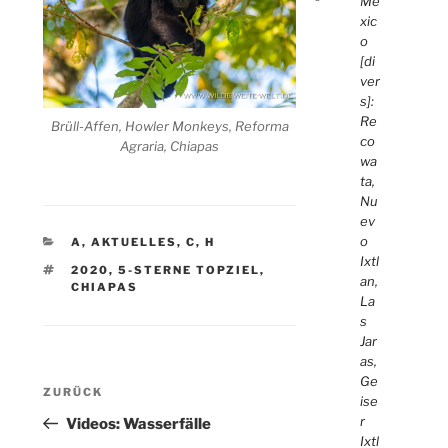
Me
xic
o
[di
ver
s]:
Re
Brüll-Affen, Howler Monkeys, Reforma
co
Agraria, Chiapas
wa
ta,
Nu
ev
o
KATEGORIEN
A
,
AKTUELLES
,
C
,
H
Ixtl
SCHLAGWÖRTER
2020
,
5-STERNE TOPZIEL
,
an,
CHIAPAS
La
s
Jar
as,
Beitragsnavigation
Ge
Vorheriger
ZURÜCK
ise
Beitrag
r
Videos: Wasserfälle
Ixtl