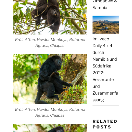
Zimbabwe &
Sambia
Im Iveco
Brüll-Affen, Howler Monkeys, Reforma
Daily 4 x 4
Agraria, Chiapas
durch
Namibia und
Südafrika
2022:
Reiseroute
und
Zusammenfa
ssung
Brüll-Affen, Howler Monkeys, Reforma
Agraria, Chiapas
RELATED
POSTS