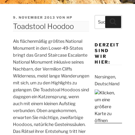
VERÖFFENTLICHT
9. NOVEMBER 2013
VON
HP
Suche
Suchen
AM
Toadstool Hoodoo
nach:
Als flächenmäßig größtes National
DERZEIT
Monument in den Lower-49-States
SIND
bringt das Grand Staircase Escalante
WIR
National Monument inklusive seines
HIER:
Nachbarn, der Vermilion Cliffs
Wilderness, meist lange Wanderungen
Nersingen,
mit sich, um zu den Highlights zu
Deutschland
gelangen. Die Toadstoal Hoodoos sind
dagegen ein Katzensprung, wenn
auch mit einem kleinen Aufstieg
verbunden. Oben angekommen,
erwarten Sie mächtige, zweifarbige
Hoodoos, natürliche Gesteinssäulen.
Das Rätsel ihrer Entstehung tritt hier