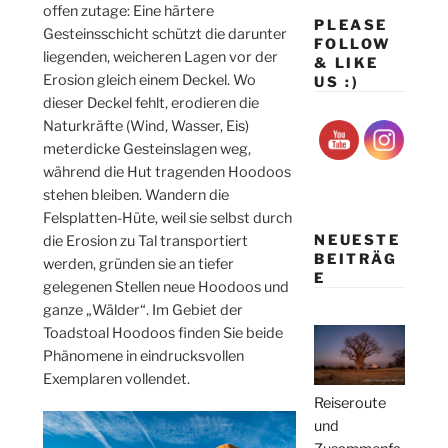
offen zutage: Eine härtere
PLEASE
Gesteinsschicht schützt die darunter
FOLLOW
liegenden, weicheren Lagen vor der
& LIKE
Erosion gleich einem Deckel. Wo
US :)
dieser Deckel fehlt, erodieren die
Naturkräfte (Wind, Wasser, Eis)
meterdicke Gesteinslagen weg,
während die Hut tragenden Hoodoos
stehen bleiben. Wandern die
Felsplatten-Hüte, weil sie selbst durch
NEUESTE
die Erosion zu Tal transportiert
BEITRÄG
werden, gründen sie an tiefer
E
gelegenen Stellen neue Hoodoos und
ganze „Wälder“. Im Gebiet der
Toadstoal Hoodoos finden Sie beide
Phänomene in eindrucksvollen
Exemplaren vollendet.
Reiseroute
und