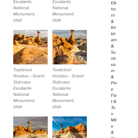
Escalante
Escalante
Elk
National
National
ho
Monument,
Monument,
rn
Utah
Utah
&
Kir
kh
am
&
Su
nb
ea
Toadstool
Toadstool
m
Hoodoo – Grand
Hoodoo – Grand
&
Staircase
Staircase
Pin
Escalante
Escalante
e
National
National
Fla
Monument,
Monument,
t &
Utah
Utah
Te
n
Mil
e
&