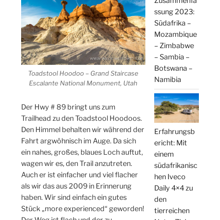
Zusammenfa
ssung 2023:
Südafrika –
Mozambique
– Zimbabwe
– Sambia –
Botswana –
Toadstool Hoodoo – Grand Staircase
Namibia
Escalante National Monument, Utah
Der Hwy # 89 bringt uns zum
Trailhead zu den Toadstool Hoodoos.
Den Himmel behalten wir während der
Erfahrungsb
Fahrt argwöhnisch im Auge. Da sich
ericht: Mit
ein nahes, großes, blaues Loch auftut,
einem
wagen wir es, den Trail anzutreten.
südafrikanisc
Auch er ist einfacher und viel flacher
hen Iveco
als wir das aus 2009 in Erinnerung
Daily 4×4 zu
haben. Wir sind einfach ein gutes
den
Stück „more experienced“ geworden!
tierreichen
Der Weg ist flach und der zu