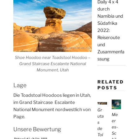
Daily 4 x 4
durch
Namibia und
Südafrika
2022:
Reiseroute
und
Zusammenfa
Shoe Hoodoo near Toadstool Hoodoo –
ssung
Grand Staircase Escalante National
Monument, Utah
RELATED
Lage
POSTS
Die Toadstoal Hoodoos liegen in Utah,
im Grand Staircase Escalante
National Monument nordwestlich von
Gr
Me
uta
Page.
er
s
es-
de
Unsere Bewertung
Sc
Tol