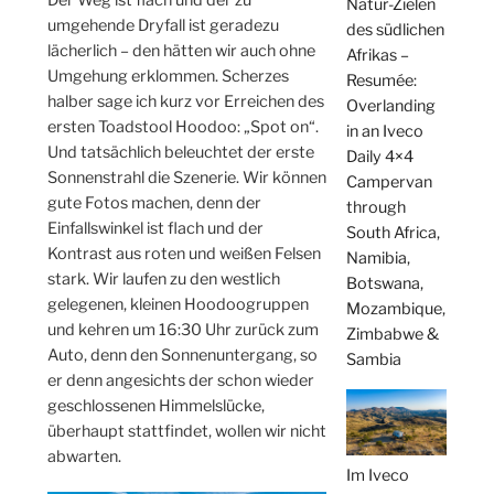
Natur-Zielen
umgehende Dryfall ist geradezu
des südlichen
lächerlich – den hätten wir auch ohne
Afrikas –
Umgehung erklommen. Scherzes
Resumée:
halber sage ich kurz vor Erreichen des
Overlanding
ersten Toadstool Hoodoo: „Spot on“.
in an Iveco
Und tatsächlich beleuchtet der erste
Daily 4×4
Sonnenstrahl die Szenerie. Wir können
Campervan
gute Fotos machen, denn der
through
Einfallswinkel ist flach und der
South Africa,
Kontrast aus roten und weißen Felsen
Namibia,
stark. Wir laufen zu den westlich
Botswana,
gelegenen, kleinen Hoodoogruppen
Mozambique,
und kehren um 16:30 Uhr zurück zum
Zimbabwe &
Auto, denn den Sonnenuntergang, so
Sambia
er denn angesichts der schon wieder
geschlossenen Himmelslücke,
überhaupt stattfindet, wollen wir nicht
abwarten.
Im Iveco