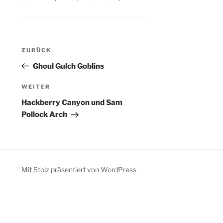
Beitragsnavigation
Vorheriger
ZURÜCK
Beitrag
Ghoul Gulch Goblins
Nächster
WEITER
Beitrag
Hackberry Canyon und Sam
Pollock Arch
Mit Stolz präsentiert von WordPress