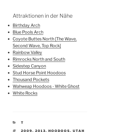
Attraktionen in der Nähe
Birthday Arch
Blue Pools Arch
Coyote Buttes North [The Wave,
Second Wave, Top Rock]
Rainbow Valley
Rimrocks North and South
Sidestep Canyon
Stud Horse Point Hoodoos
Thousand Pockets
Wahweap Hoodoos - White Ghost
White Rocks
KATEGORIEN
T
SCHLAGWÖRTER
2009
,
2013
,
HOODOOS
,
UTAH