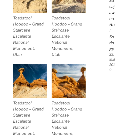
Sa
caj
aw
Toadstool
Toadstool
ea
Hoodoo – Grand
Hoodoo – Grand
Ho
Staircase
Staircase
t
Escalante
Escalante
Sp
National
National
rin
Monument,
Monument,
gs
Utah
Utah
23.
Mai
201
9
Toadstool
Toadstool
Hoodoo – Grand
Hoodoo – Grand
Staircase
Staircase
Escalante
Escalante
National
National
Monument,
Monument,