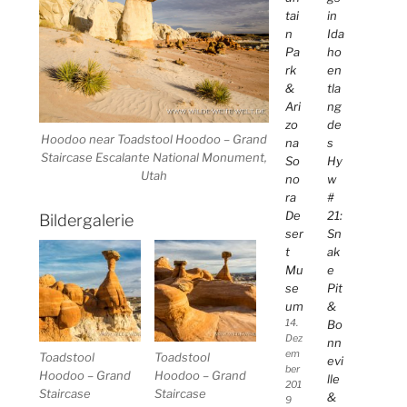
tai
in
n
Ida
Pa
ho
rk
en
&
tla
Ari
ng
zo
de
Hoodoo near Toadstool Hoodoo – Grand
na
s
Staircase Escalante National Monument,
So
Hy
Utah
no
w
ra
#
De
21:
Bildergalerie
ser
Sn
t
ak
Mu
e
se
Pit
um
&
14.
Bo
Dez
nn
em
Toadstool
Toadstool
evi
ber
Hoodoo – Grand
Hoodoo – Grand
lle
201
Staircase
Staircase
&
9