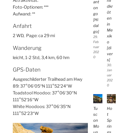
Attraktivität: ****
hil
ant
dkr
Foto-Optionen: ***
on
öt
go
Aufwand: **
en
[Hi
in
Anfahrt
dal
Me
go]
2 WD, Page: ca 29 mi
xik
29.
o
Feb
Wanderung
ruar
[di
202
ver
leicht, 1-2 Std, 3,4 km, 60 hm
0
s]
30.
GPS-Daten
Jan
uar
Ausgeschilderter Trailhead am Hwy
202
89: 37°06‘05‘‘N 111°52‘24‘‘W
0
Toadstool Hoodoo: 37°06‘30“N
111°52‘16“W
White Hoodoos: 37°06‘35“N
Tu
Ho
111°52‘23“W
sc
t
on
Sp
Mo
rin
un
gs