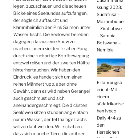
Zusammenfa
legen, zuzuschauen und die scheuen
ssung 2023:
Blicke eines Seehundes aufzufangen,
Südafrika –
der sogleich auftaucht und
Mozambique
klammheimlich den Pink Salmon unter
– Zimbabwe
Wasser fischt. Die Seelöwen belieben
– Sambia –
dagegen, daraus eine Show zu
Botswana –
machen, indem sie den frischen Fang
Namibia
durch eine ruckartige Kopfbewegung
entzwei reißen und der zweiten Hälfte
hinterhertauchen. Wir haben den
Eindruck, es handelt sich um einen
Erfahrungsb
reinen Männertrupp, aber ohne
ericht: Mit
Gewähr, denn es wird neben Gerangel
einem
auch geschmust und sich
südafrikanisc
aneinandergeschmiegt. Die dicksten
hen Iveco
Seelöwen sitzen stundenlang einfach
Daily 4×4 zu
nur im Wasser, der fetthaltige Lachs
den
will verdaut werden. Wir schätzen,
tierreichen
dass sich manche Tiere, die an ihren