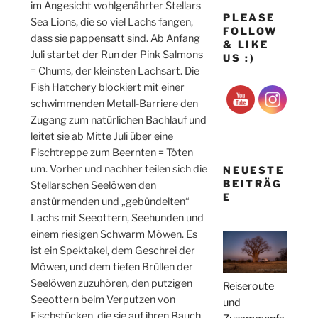
im Angesicht wohlgenährter Stellars
PLEASE
Sea Lions, die so viel Lachs fangen,
FOLLOW
dass sie pappensatt sind. Ab Anfang
& LIKE
Juli startet der Run der Pink Salmons
US :)
= Chums, der kleinsten Lachsart. Die
Fish Hatchery blockiert mit einer
schwimmenden Metall-Barriere den
Zugang zum natürlichen Bachlauf und
leitet sie ab Mitte Juli über eine
Fischtreppe zum Beernten = Töten
um. Vorher und nachher teilen sich die
NEUESTE
BEITRÄG
Stellarschen Seelöwen den
E
anstürmenden und „gebündelten“
Lachs mit Seeottern, Seehunden und
einem riesigen Schwarm Möwen. Es
ist ein Spektakel, dem Geschrei der
Möwen, und dem tiefen Brüllen der
Seelöwen zuzuhören, den putzigen
Reiseroute
Seeottern beim Verputzen von
und
Fischstücken, die sie auf ihren Bauch