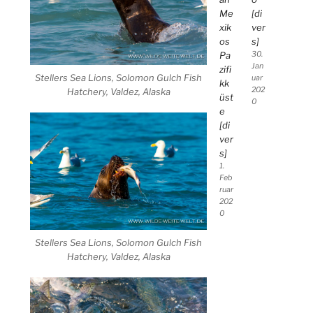
Me
[di
xik
ver
os
s]
Pa
30.
Jan
zifi
Stellers Sea Lions, Solomon Gulch Fish
uar
kk
202
Hatchery, Valdez, Alaska
üst
0
e
[di
ver
s]
1.
Feb
ruar
202
0
Stellers Sea Lions, Solomon Gulch Fish
Hatchery, Valdez, Alaska