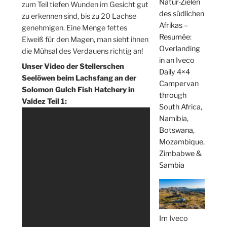
Natur-Zielen
zum Teil tiefen Wunden im Gesicht gut
des südlichen
zu erkennen sind, bis zu 20 Lachse
Afrikas –
genehmigen. Eine Menge fettes
Resumée:
Eiweiß für den Magen, man sieht ihnen
Overlanding
die Mühsal des Verdauens richtig an!
in an Iveco
Unser Video der Stellerschen
Daily 4×4
Seelöwen beim Lachsfang an der
Campervan
Solomon Gulch Fish Hatchery in
through
Valdez Teil 1:
South Africa,
Namibia,
Botswana,
Mozambique,
Zimbabwe &
Sambia
Im Iveco