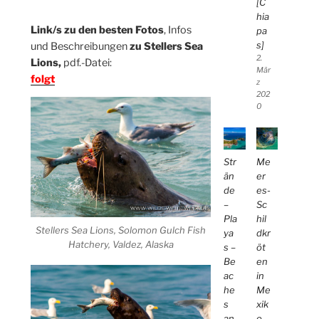
[C
hia
Link/s zu den besten Fotos
, Infos
pa
s]
und Beschreibungen
zu Stellers Sea
2.
Lions,
pdf.-Datei:
Mär
folgt
z
202
0
Str
Me
än
er
de
es-
–
Sc
Pla
hil
Stellers Sea Lions, Solomon Gulch Fish
ya
dkr
Hatchery, Valdez, Alaska
s –
öt
Be
en
ac
in
he
Me
s
xik
an
o