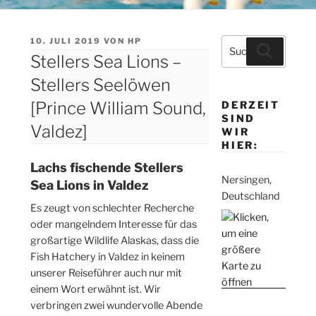
VERÖFFENTLICHT
10. JULI 2019
VON
HP
Suche
Suchen
AM
Stellers Sea Lions –
nach:
Stellers Seelöwen
[Prince William Sound,
DERZEIT
SIND
Valdez]
WIR
HIER:
Lachs fischende Stellers
Nersingen,
Sea Lions in Valdez
Deutschland
Es zeugt von schlechter Recherche
oder mangelndem Interesse für das
großartige Wildlife Alaskas, dass die
Fish Hatchery in Valdez in keinem
unserer Reiseführer auch nur mit
einem Wort erwähnt ist. Wir
verbringen zwei wundervolle Abende