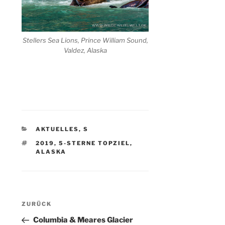
Stellers Sea Lions, Prince William Sound,
Valdez, Alaska
KATEGORIEN
AKTUELLES
,
S
SCHLAGWÖRTER
2019
,
5-STERNE TOPZIEL
,
ALASKA
Beitragsnavigation
Vorheriger
ZURÜCK
Beitrag
Columbia & Meares Glacier