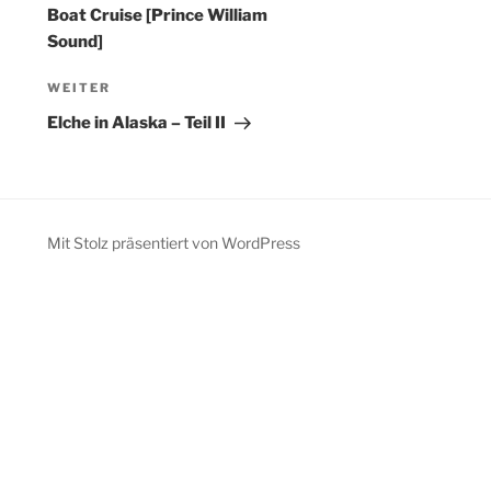
Boat Cruise [Prince William
Sound]
Nächster
WEITER
Beitrag
Elche in Alaska – Teil II
Mit Stolz präsentiert von WordPress