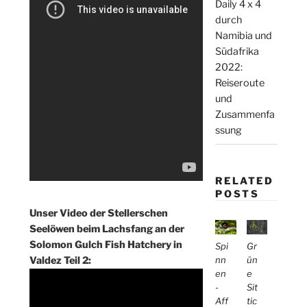
Daily 4 x 4
durch
Namibia und
Südafrika
2022:
Reiseroute
und
Zusammenfa
ssung
RELATED
POSTS
Unser Video der Stellerschen
Seelöwen beim Lachsfang an der
Solomon Gulch Fish Hatchery in
Spi
Gr
Valdez Teil 2:
nn
ün
en
e
-
Sit
Aff
tic