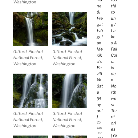
Washington
ne
tfä
&
rb
Fre
un
gat
g /
tvö
La
gel
ke
an
s &
Me
Fall
Gifford-Pinchot
Gifford-Pinchot
xik
Col
National Forest,
National Forest,
o’s
or
Washington
Washington
Pa
in
zifi
de
kk
n
üst
No
e
rth
[N
we
ay
st
arit
Ter
Gifford-Pinchot
Gifford-Pinchot
]
rit
National Forest,
National Forest,
25.
ori
Washington
Washington
Jan
es
uar
[Ye