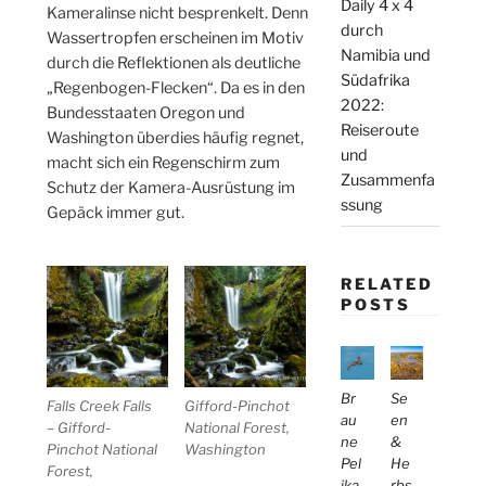
Daily 4 x 4
Kameralinse nicht besprenkelt. Denn
durch
Wassertropfen erscheinen im Motiv
Namibia und
durch die Reflektionen als deutliche
Südafrika
„Regenbogen-Flecken“. Da es in den
2022:
Bundesstaaten Oregon und
Reiseroute
Washington überdies häufig regnet,
und
macht sich ein Regenschirm zum
Zusammenfa
Schutz der Kamera-Ausrüstung im
ssung
Gepäck immer gut.
RELATED
POSTS
Br
Se
Falls Creek Falls
Gifford-Pinchot
au
en
– Gifford-
National Forest,
ne
&
Pinchot National
Washington
Pel
He
Forest,
ika
rbs