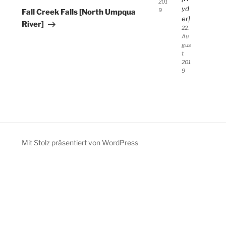
201
Beitrag
yd
9
Fall Creek Falls [North Umpqua
er]
River]
22.
Au
gus
t
201
9
Mit Stolz präsentiert von WordPress