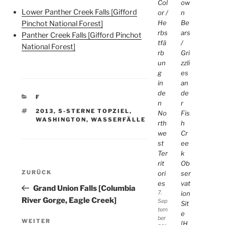
Col
ow
Lower Panther Creek Falls [Gifford
or /
n
He
Be
Pinchot National Forest]
rbs
ars
Panther Creek Falls [Gifford Pinchot
tfä
/
National Forest]
rb
Gri
un
zzli
g
es
in
an
de
de
KATEGORIEN
F
n
r
SCHLAGWÖRTER
2013
,
5-STERNE TOPZIEL
,
No
Fis
WASHINGTON
,
WASSERFÄLLE
rth
h
we
Cr
st
ee
Ter
k
rit
Ob
Beitragsnavigation
Vorheriger
ZURÜCK
ori
ser
es
vat
Beitrag
Grand Union Falls [Columbia
7.
ion
River Gorge, Eagle Creek]
Sep
Sit
tem
e
ber
Nächster
WEITER
[H