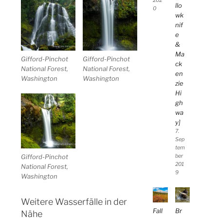
202
llo
0
wk
nif
e
&
Ma
Gifford-Pinchot
Gifford-Pinchot
ck
National Forest,
National Forest,
en
Washington
Washington
zie
Hi
gh
wa
y]
7.
Sep
tem
Gifford-Pinchot
ber
201
National Forest,
9
Washington
Weitere Wasserfälle in der
Fall
Br
Nähe