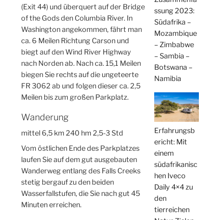
(Exit 44) und überquert auf der Bridge
ssung 2023:
of the Gods den Columbia River. In
Südafrika –
Washington angekommen, fährt man
Mozambique
ca. 6 Meilen Richtung Carson und
– Zimbabwe
biegt auf den Wind River Highway
– Sambia –
nach Norden ab. Nach ca. 15,1 Meilen
Botswana –
biegen Sie rechts auf die ungeteerte
Namibia
FR 3062 ab und folgen dieser ca. 2,5
Meilen bis zum großen Parkplatz.
Wanderung
Erfahrungsb
mittel 6,5 km 240 hm 2,5-3 Std
ericht: Mit
Vom östlichen Ende des Parkplatzes
einem
laufen Sie auf dem gut ausgebauten
südafrikanisc
Wanderweg entlang des Falls Creeks
hen Iveco
stetig bergauf zu den beiden
Daily 4×4 zu
Wasserfallstufen, die Sie nach gut 45
den
Minuten erreichen.
tierreichen