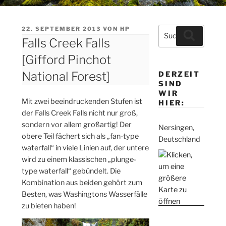
VERÖFFENTLICHT
22. SEPTEMBER 2013
VON
HP
Suche
Suchen
AM
Falls Creek Falls
nach:
[Gifford Pinchot
National Forest]
DERZEIT
SIND
WIR
Mit zwei beeindruckenden Stufen ist
HIER:
der Falls Creek Falls nicht nur groß,
sondern vor allem großartig! Der
Nersingen,
obere Teil fächert sich als „fan-type
Deutschland
waterfall“ in viele Linien auf, der untere
wird zu einem klassischen „plunge-
type waterfall“ gebündelt. Die
Kombination aus beiden gehört zum
Besten, was Washingtons Wasserfälle
zu bieten haben!