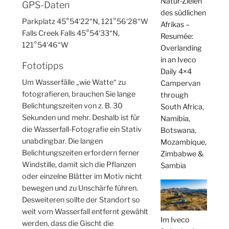
Natur-Zielen
GPS-Daten
des südlichen
Parkplatz 45°54‘22“N, 121°56‘28“W
Afrikas –
Falls Creek Falls 45°54‘33“N,
Resumée:
121°54‘46“W
Overlanding
in an Iveco
Fototipps
Daily 4×4
Um Wasserfälle „wie Watte“ zu
Campervan
fotografieren, brauchen Sie lange
through
Belichtungszeiten von z. B. 30
South Africa,
Sekunden und mehr. Deshalb ist für
Namibia,
die Wasserfall-Fotografie ein Stativ
Botswana,
unabdingbar. Die langen
Mozambique,
Belichtungszeiten erfordern ferner
Zimbabwe &
Windstille, damit sich die Pflanzen
Sambia
oder einzelne Blätter im Motiv nicht
bewegen und zu Unschärfe führen.
Desweiteren sollte der Standort so
weit vom Wasserfall entfernt gewählt
Im Iveco
werden, dass die Gischt die