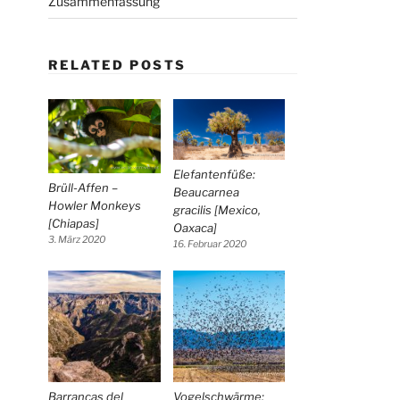
Zusammenfassung
RELATED POSTS
Elefantenfüße:
Brüll-Affen –
Beaucarnea
Howler Monkeys
gracilis [Mexico,
[Chiapas]
Oaxaca]
3. März 2020
16. Februar 2020
Barrancas del
Vogelschwärme: