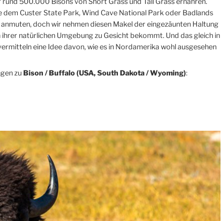
r rund 500.000 Bisons von Short Grass und Tall Grass ernähren.
e dem Custer State Park, Wind Cave National Park oder Badlands
Zoo anmuten, doch wir nehmen diesen Makel der eingezäunten Haltung
in ihrer natürlichen Umgebung zu Gesicht bekommt. Und das gleich in
ermitteln eine Idee davon, wie es in Nordamerika wohl ausgesehen
ngen zu
Bison / Buffalo (USA, South Dakota / Wyoming)
: