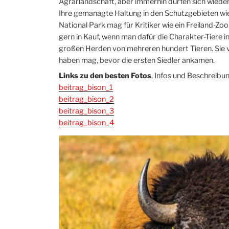
Agrarlandschaft, aber immerhin dürfen sich wiede
Ihre gemanagte Haltung in den Schutzgebieten wi
National Park mag für Kritiker wie ein Freiland-
gern in Kauf, wenn man dafür die Charakter-Tiere 
großen Herden von mehreren hundert Tieren. Sie v
haben mag, bevor die ersten Siedler ankamen.
Links zu den besten Fotos
, Infos und Beschreibu
beitrag_bison_1
beitrag_bison_2
beitrag_bison_3
beitrag_bison_4