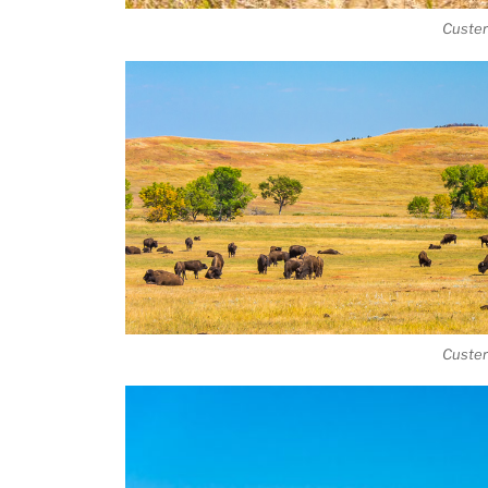
Custer
Custer