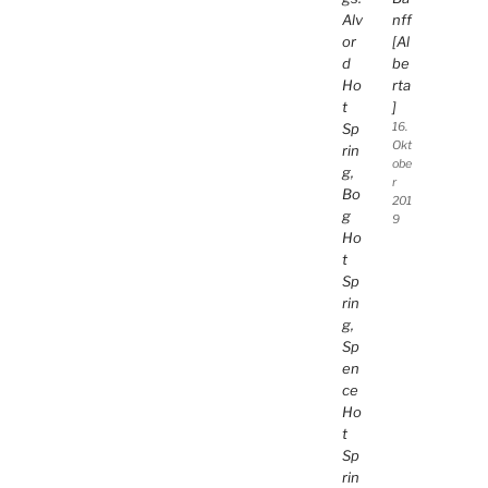
Alv
nff
or
[Al
d
be
Ho
rta
t
]
Sp
16.
Okt
rin
obe
g,
r
Bo
201
g
9
Ho
t
Sp
rin
g,
Sp
en
ce
Ho
t
Sp
rin