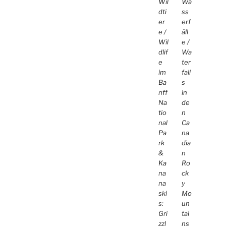
Wil
Wa
dti
ss
er
erf
e /
äll
Wil
e /
dlif
Wa
e
ter
im
fall
Ba
s
nff
in
Na
de
tio
n
nal
Ca
Pa
na
rk
dia
&
n
Ka
Ro
na
ck
na
y
ski
Mo
s:
un
Gri
tai
zzl
ns