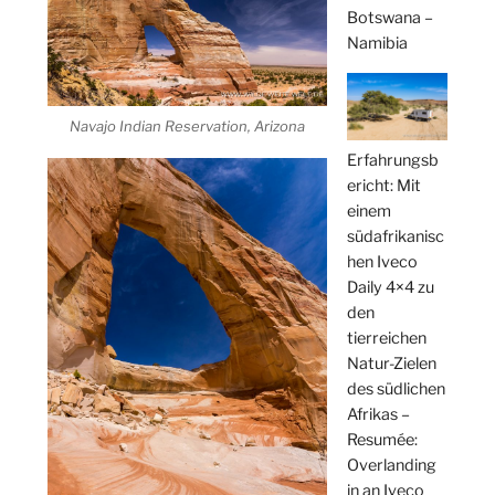
Botswana –
Namibia
Navajo Indian Reservation, Arizona
Erfahrungsb
ericht: Mit
einem
südafrikanisc
hen Iveco
Daily 4×4 zu
den
tierreichen
Natur-Zielen
des südlichen
Afrikas –
Resumée:
Overlanding
in an Iveco