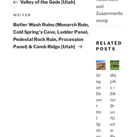
Valley of the Gods [Utah]
und
Zusammenfa
Nächster
WEITER
ssung
Beitrag
Butler Wash Ruins (Monarch Ruin,
Cold Spring‘s Cave, Ladder Panel,
Pedestal Rock Ruin, Procession
RELATED
Panel) & Comb Ridge [Utah]
POSTS
Or
Wa
eg
piti
on
s /
De
Elk
ser
zur
t
Br
Ho
un
t
ftz
Sp
eit
rin
in
gs:
Ba