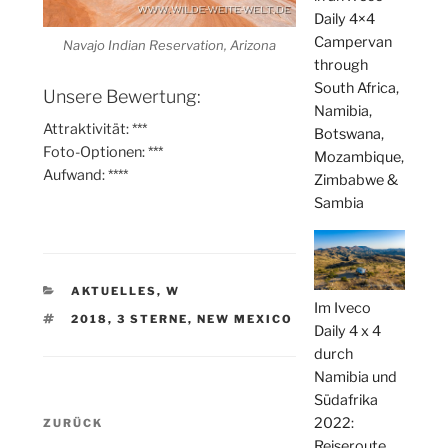
Daily 4×4
Campervan
Navajo Indian Reservation, Arizona
through
South Africa,
Unsere Bewertung:
Namibia,
Attraktivität: ***
Botswana,
Foto-Optionen: ***
Mozambique,
Aufwand: ****
Zimbabwe &
Sambia
KATEGORIEN
AKTUELLES
,
W
Im Iveco
SCHLAGWÖRTER
2018
,
3 STERNE
,
NEW MEXICO
Daily 4 x 4
durch
Namibia und
Südafrika
Beitragsnavigation
2022:
Vorheriger
ZURÜCK
Reiseroute
Beitrag