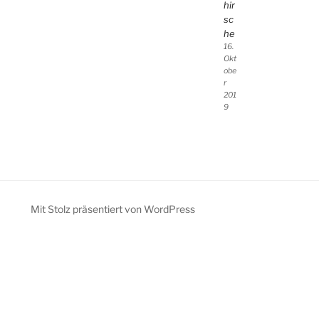
hir
sc
he
16.
Okt
obe
r
201
9
Mit Stolz präsentiert von WordPress