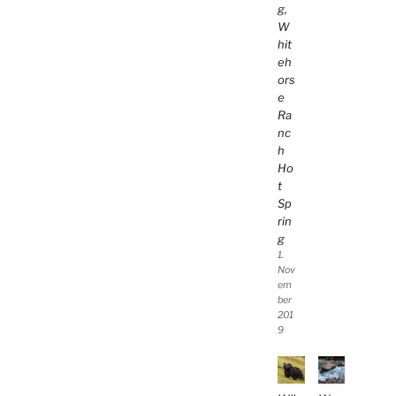
g,
W
hit
eh
ors
e
Ra
nc
h
Ho
t
Sp
rin
g
1.
Nov
em
ber
201
9