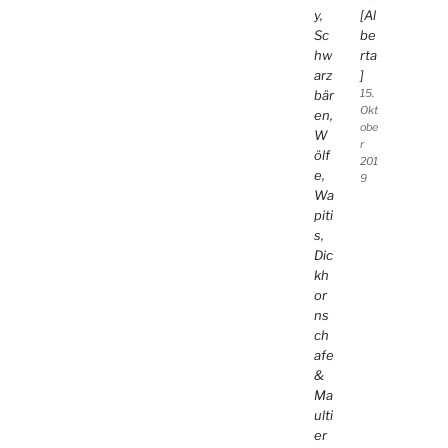
y,
[Al
Sc
be
hw
rta
arz
]
bär
15.
Okt
en,
obe
W
r
ölf
201
e,
9
Wa
piti
s,
Dic
kh
or
ns
ch
afe
&
Ma
ulti
er