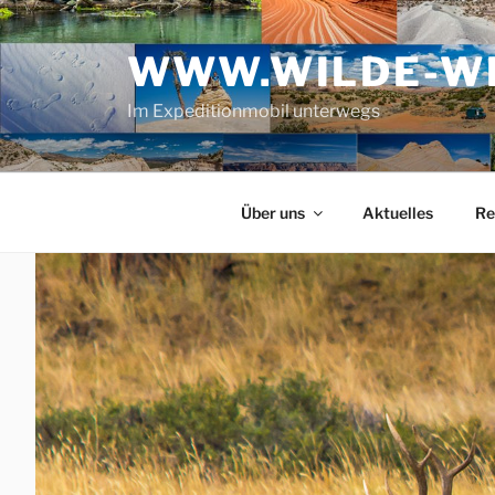
Zum
Inhalt
WWW.WILDE-WE
springen
Im Expeditionmobil unterwegs
Über uns
Aktuelles
Re