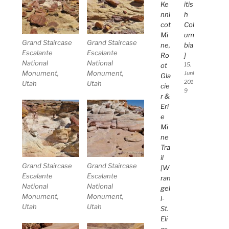
Ke
itis
nni
h
cot
Col
Mi
um
Grand Staircase
Grand Staircase
ne,
bia
Escalante
Escalante
Ro
]
National
National
ot
15.
Monument,
Monument,
Juni
Gla
201
Utah
Utah
cie
9
r &
Eri
e
Mi
ne
Tra
il
Grand Staircase
Grand Staircase
[W
Escalante
Escalante
ran
National
National
gel
Monument,
Monument,
l-
Utah
Utah
St.
Eli