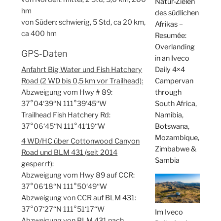
Natur-Zielen
hm
des südlichen
von Süden: schwierig, 5 Std, ca 20 km,
Afrikas –
ca 400 hm
Resumée:
Overlanding
GPS-Daten
in an Iveco
Daily 4×4
Anfahrt Big Water und Fish Hatchery
Campervan
Road (2 WD bis 0,5 km vor Trailhead):
through
Abzweigung vom Hwy # 89:
South Africa,
37°04‘39‘‘N 111°39‘45‘‘W
Namibia,
Trailhead Fish Hatchery Rd:
Botswana,
37°06‘45‘‘N 111°41‘19‘‘W
Mozambique,
4 WD/HC über Cottonwood Canyon
Zimbabwe &
Road und BLM 431 (seit 2014
Sambia
gesperrt):
Abzweigung vom Hwy 89 auf CCR:
37°06‘18‘‘N 111°50‘49‘‘W
Abzweigung von CCR auf BLM 431:
37°07‘27‘‘N 111°51‘17‘‘W
Im Iveco
Abzweigung von BLM 431 nach