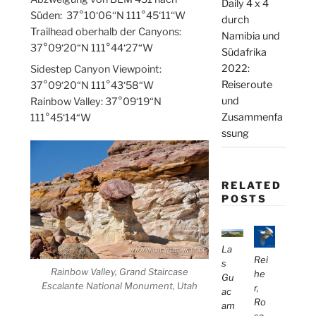
Daily 4 x 4
Süden: 37°10‘06‘‘N 111°45‘11‘‘W
durch
Trailhead oberhalb der Canyons:
Namibia und
37°09‘20“N 111°44‘27“W
Südafrika
2022:
Sidestep Canyon Viewpoint:
Reiseroute
37°09‘20“N 111°43‘58“W
und
Rainbow Valley: 37°09‘19“N
Zusammenfa
111°45‘14“W
ssung
RELATED
POSTS
La
Rei
s
Rainbow Valley, Grand Staircase
he
Gu
Escalante National Monument, Utah
r,
ac
Ro
am
sa