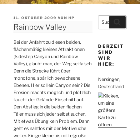
VERÖFFENTLICHT
11. OKTOBER 2009
VON
HP
Suche
Suchen
AM
Rainbow Valley
nach:
Bei der Anfahrt zu diesen beiden,
DERZEIT
flächenmäßig kleinen Attraktionen
SIND
(Sidestep Canyon und Rainbow
WIR
Valley), glaubt man, der Weg sei falsch.
HIER:
Denn die Strecke führt über
monotone, spärlich bewachsene
Nersingen,
Ebenen. Hier soll ein Canyon sein? Die
Deutschland
Erosion machts möglich und plötzlich
taucht der Gelände-Einschnitt auf.
Den Abstieg in die beiden flachen
Täler muss sich jeder selbst suchen.
Mit etwas Übung kein Problem. Dann
geht es nahtlos mit der Motivsuche
weiter. Einige kleine bis mittelgroße