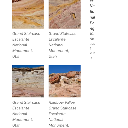
as
Na
tio
nal
Pa
rk]
Grand Staircase
Grand Staircase
10.
Escalante
Escalante
Au
gus
National
National
t
Monument,
Monument,
201
Utah
Utah
9
Grand Staircase
Rainbow Valley,
Escalante
Grand Staircase
National
Escalante
Monument,
National
Utah
Monument,