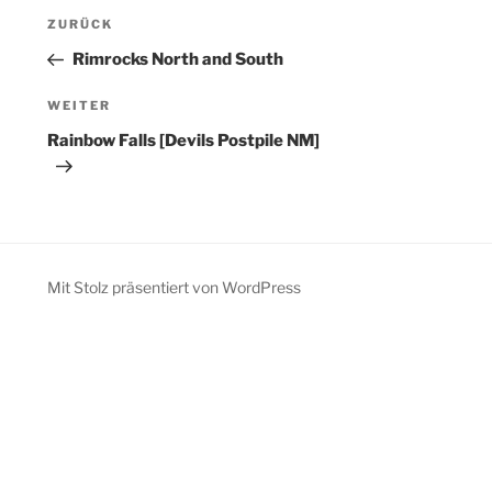
Beitragsnavigation
Vorheriger
ZURÜCK
Beitrag
Rimrocks North and South
Nächster
WEITER
Beitrag
Rainbow Falls [Devils Postpile NM]
Mit Stolz präsentiert von WordPress