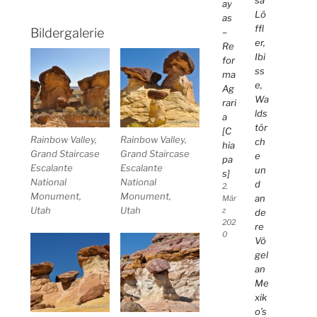
ay
Lö
as
ffl
Bildergalerie
–
er,
Re
Ibi
for
ss
ma
e,
Ag
Wa
rari
lds
a
tör
[C
Rainbow Valley,
Rainbow Valley,
ch
hia
Grand Staircase
Grand Staircase
e
pa
Escalante
Escalante
un
s]
National
National
d
2.
Monument,
Monument,
an
Mär
Utah
Utah
z
de
202
re
0
Vö
gel
an
Me
xik
o’s