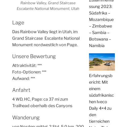
Zusammenfa
Rainbow Valley, Grand Staircase
ssung 2023:
Escalante National Monument, Utah
Südafrika –
Mozambique
Lage
– Zimbabwe
Das Rainbow Valley liegt in Utah, im
– Sambia –
Grand Staircase Escalante National
Botswana –
Monument nordwestlich von Page.
Namibia
Unsere Bewertung
Attraktivität: ***
Foto-Optionen: ***
Erfahrungsb
Aufwand: ***
ericht: Mit
einem
Anfahrt
südafrikanisc
4 WD, HC, Page: ca 37 mi zum
hen Iveco
Trailhead oberhalb des Canyons
Daily 4×4 zu
den
Wanderung
tierreichen
von Norden: mittel, 2 Std, 5,0 km, 200