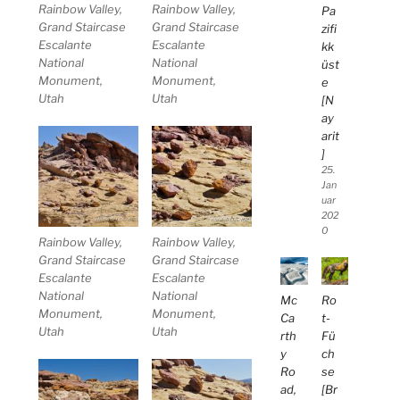
Rainbow Valley,
Rainbow Valley,
Pa
Grand Staircase
Grand Staircase
zifi
Escalante
Escalante
kk
National
National
üst
Monument,
Monument,
e
Utah
Utah
[N
ay
arit
]
25.
Jan
uar
202
0
Rainbow Valley,
Rainbow Valley,
Grand Staircase
Grand Staircase
Escalante
Escalante
National
National
Mc
Ro
Monument,
Monument,
Ca
t-
Utah
Utah
rth
Fü
y
ch
Ro
se
ad,
[Br