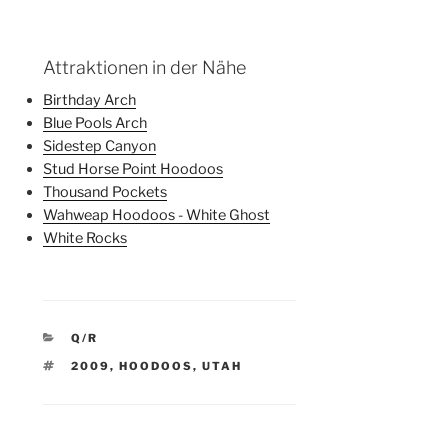
Attraktionen in der Nähe
Birthday Arch
Blue Pools Arch
Sidestep Canyon
Stud Horse Point Hoodoos
Thousand Pockets
Wahweap Hoodoos - White Ghost
White Rocks
KATEGORIEN
Q/R
SCHLAGWÖRTER
2009
,
HOODOOS
,
UTAH