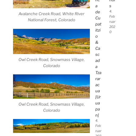
a
s
de
4.
Avalanche Creek Road, White River
Feb
Cu
National Forest, Colorado
ruar
pat
202
itzi
0
o
&
Ca
sc
Owl Creek Road, Snowmass Village,
ad
Colorado
a
Tza
rar
ac
ua
[Ur
ua
Owl Creek Road, Snowmass Village,
pa
Colorado
n]
4.
Feb
ruar