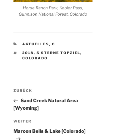
Horse Ranch Park, Kebler Pass,
Gunnison National Forest, Colorado
KATEGORIEN
AKTUELLES
,
C
SCHLAGWÖRTER
2018
,
5 STERNE TOPZIEL
,
COLORADO
Beitragsnavigation
Vorheriger
ZURÜCK
Beitrag
Sand Creek Natural Area
[Wyoming]
Nächster
WEITER
Beitrag
Maroon Bells & Lake [Colorado]