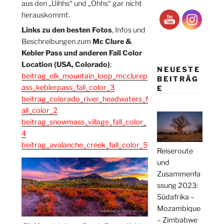
aus den „Uihhs“ und „Ohhs“ gar nicht
herauskommt.
Links zu den besten Fotos
, Infos und
Beschreibungen zum
Mc Clure &
Kebler Pass und anderen Fall Color
Location (USA, Colorado)
:
NEUESTE
beitrag_elk_mountain_loop_mcclurep
BEITRÄG
ass_keblerpass_fall_color_3
E
beitrag_colorado_river_headwaters_f
all_color_2
beitrag_snowmass_village_fall_color_
4
beitrag_avalanche_creek_fall_color_5
Reiseroute
und
Zusammenfa
ssung 2023:
Südafrika –
Mozambique
– Zimbabwe