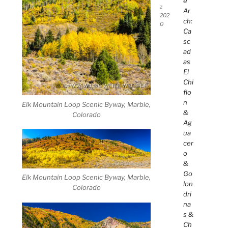
e
z
Ar
202
ch:
0
Ca
sc
ad
as
El
Chi
flo
n
Elk Mountain Loop Scenic Byway, Marble,
&
Colorado
Ag
ua
cer
o
&
Go
Elk Mountain Loop Scenic Byway, Marble,
lon
Colorado
dri
na
s &
Ch