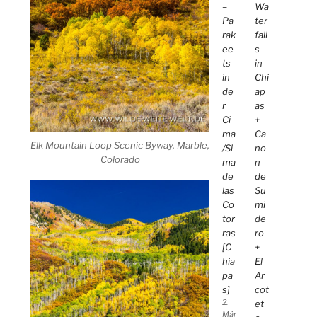
–
Wa
Pa
ter
rak
fall
ee
s
ts
in
in
Chi
de
ap
r
as
Ci
+
ma
Ca
Elk Mountain Loop Scenic Byway, Marble,
/Si
no
Colorado
ma
n
de
de
las
Su
Co
mi
tor
de
ras
ro
[C
+
hia
El
pa
Ar
s]
cot
2.
et
Mär