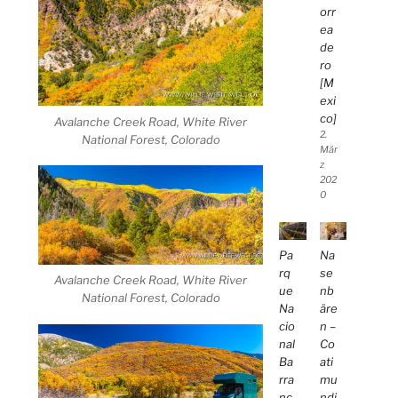
orr
ea
de
ro
[M
exi
co]
Avalanche Creek Road, White River
2.
National Forest, Colorado
Mär
z
202
0
Pa
Na
rq
se
Avalanche Creek Road, White River
ue
nb
National Forest, Colorado
Na
äre
cio
n –
nal
Co
Ba
ati
rra
mu
nc
ndi