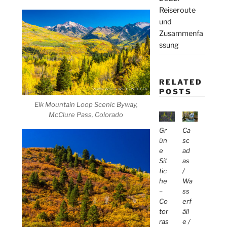
Reiseroute
und
Zusammenfa
ssung
RELATED
POSTS
Elk Mountain Loop Scenic Byway,
McClure Pass, Colorado
Gr
Ca
ün
sc
e
ad
Sit
as
tic
/
he
Wa
–
ss
Co
erf
tor
äll
ras
e /