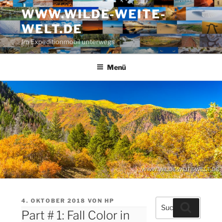
Zum
WWW.WILDE-WEITE-
Inhalt
WELT.DE
springen
Im Expeditionmobil unterwegs
Menü
VERÖFFENTLICHT
4. OKTOBER 2018
VON
HP
Suche
Suchen
AM
Part # 1: Fall Color in
nach: