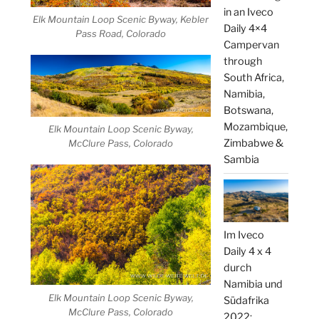
in an Iveco
Elk Mountain Loop Scenic Byway, Kebler
Daily 4×4
Pass Road, Colorado
Campervan
through
South Africa,
Namibia,
Botswana,
Mozambique,
Elk Mountain Loop Scenic Byway,
Zimbabwe &
McClure Pass, Colorado
Sambia
Im Iveco
Daily 4 x 4
durch
Namibia und
Elk Mountain Loop Scenic Byway,
Südafrika
McClure Pass, Colorado
2022: