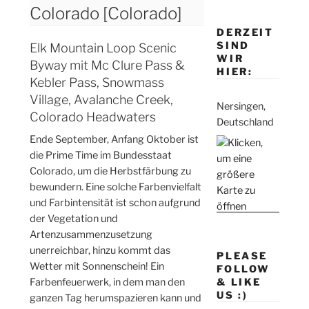
Colorado [Colorado]
DERZEIT
SIND
Elk Mountain Loop Scenic
WIR
Byway mit Mc Clure Pass &
HIER:
Kebler Pass, Snowmass
Village, Avalanche Creek,
Nersingen,
Colorado Headwaters
Deutschland
Ende September, Anfang Oktober ist
die Prime Time im Bundesstaat
Colorado, um die Herbstfärbung zu
bewundern. Eine solche Farbenvielfalt
und Farbintensität ist schon aufgrund
der Vegetation und
Artenzusammenzusetzung
unerreichbar, hinzu kommt das
PLEASE
Wetter mit Sonnenschein! Ein
FOLLOW
Farbenfeuerwerk, in dem man den
& LIKE
US :)
ganzen Tag herumspazieren kann und