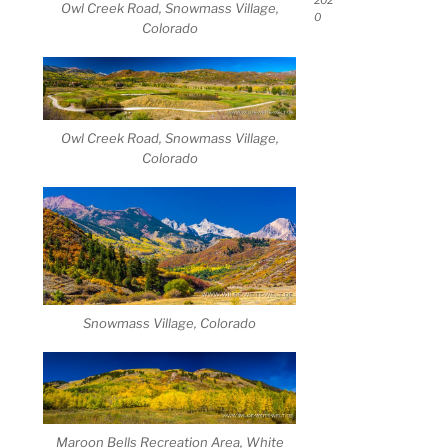
202
Owl Creek Road, Snowmass Village,
0
Colorado
Owl Creek Road, Snowmass Village,
Colorado
Snowmass Village, Colorado
Maroon Bells Recreation Area, White