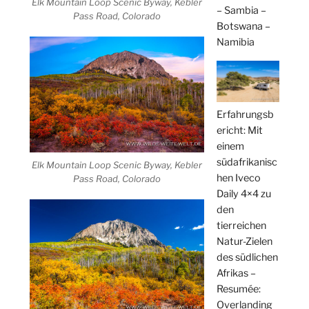
Elk Mountain Loop Scenic Byway, Kebler
– Sambia –
Pass Road, Colorado
Botswana –
Namibia
Erfahrungsb
ericht: Mit
einem
südafrikanisc
Elk Mountain Loop Scenic Byway, Kebler
hen Iveco
Pass Road, Colorado
Daily 4×4 zu
den
tierreichen
Natur-Zielen
des südlichen
Afrikas –
Resumée:
Overlanding