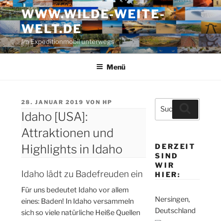
Zum
WWW.WILDE-WEITE-
Inhalt
WELT.DE
springen
Im Expeditionmobil unterwegs
Menü
VERÖFFENTLICHT
28. JANUAR 2019
VON
HP
Suche
Suchen
AM
Idaho [USA]:
nach:
Attraktionen und
Highlights in Idaho
DERZEIT
SIND
WIR
Idaho lädt zu Badefreuden ein
HIER:
Für uns bedeutet Idaho vor allem
Nersingen,
eines: Baden! In Idaho versammeln
Deutschland
sich so viele natürliche Heiße Quellen