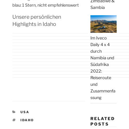
Zimbabwe &
blau: 1 Stern, nicht empfehlenswert
Sambia
Unsere persönlichen
Highlights in Idaho
Im Iveco
Daily 4 x 4
durch
Namibia und
Südafrika
2022:
Reiseroute
und
Zusammenfa
ssung
KATEGORIEN
USA
RELATED
SCHLAGWÖRTER
IDAHO
POSTS