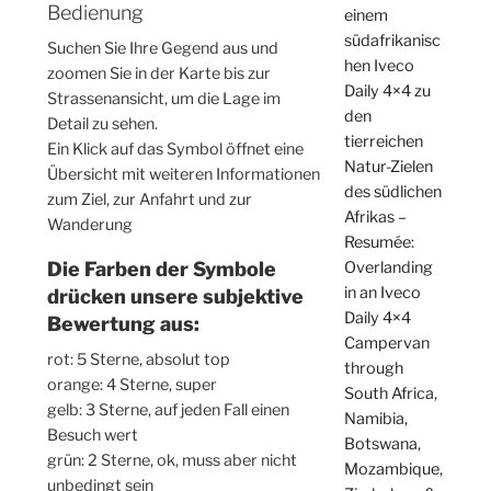
Bedienung
einem
südafrikanisc
Suchen Sie Ihre Gegend aus und
hen Iveco
zoomen Sie in der Karte bis zur
Daily 4×4 zu
Strassenansicht, um die Lage im
den
Detail zu sehen.
tierreichen
Ein Klick auf das Symbol öffnet eine
Natur-Zielen
Übersicht mit weiteren Informationen
des südlichen
zum Ziel, zur Anfahrt und zur
Afrikas –
Wanderung
Resumée:
Overlanding
Die Farben der Symbole
in an Iveco
drücken unsere subjektive
Daily 4×4
Bewertung aus:
Campervan
rot: 5 Sterne, absolut top
through
orange: 4 Sterne, super
South Africa,
gelb: 3 Sterne, auf jeden Fall einen
Namibia,
Besuch wert
Botswana,
grün: 2 Sterne, ok, muss aber nicht
Mozambique,
unbedingt sein