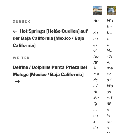
Beitragsnavigation
Ho
Wa
Vorheriger
ZURÜCK
t
ter
Beitrag
Hot Springs [Heiße Quellen] auf
Sp
fall
der Baja California [Mexico / Baja
rin
s
gs
of
California]
of
No
No
rth
Nächster
WEITER
rth
A
Beitrag
Delfine / Dolphins Punta Prieta bei
A
me
me
ric
Mulegé [Mexico / Baja California]
ric
a /
a /
Wa
He
ss
iße
erf
Qu
äll
ell
e
en
in
in
de
de
n