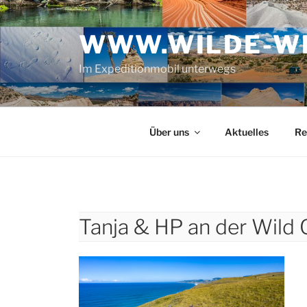
Zum
Inhalt
WWW.WILDE-WE
springen
Im Expeditionmobil unterwegs
Über uns
Aktuelles
Re
Tanja & HP an der Wild 