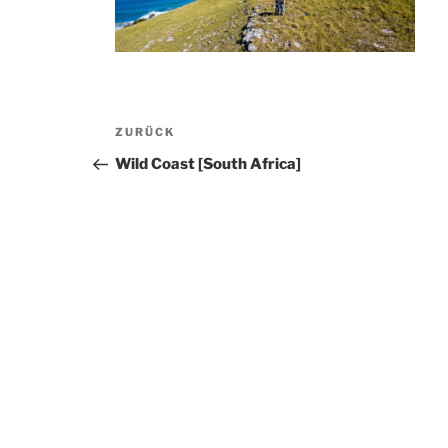
Beitragsnavigation
Vorheriger
ZURÜCK
Beitrag
Wild Coast [South Africa]