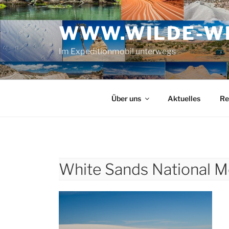
Zum
Inhalt
WWW.WILDE-WE
springen
Im Expeditionmobil unterwegs
Über uns
Aktuelles
Re
White Sands National 