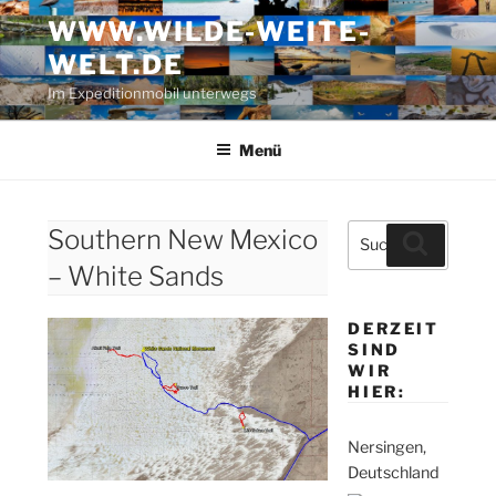
Zum
WWW.WILDE-WEITE-
Inhalt
WELT.DE
springen
Im Expeditionmobil unterwegs
Menü
Suche
Southern New Mexico
Suchen
nach:
– White Sands
DERZEIT
SIND
WIR
HIER:
Nersingen,
Deutschland