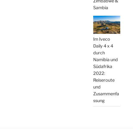
Zimbabwe &
Sambia
Im Iveco
Daily 4 x 4
durch
Namibia und
Südafrika
2022:
Reiseroute
und
Zusammenfa
ssung