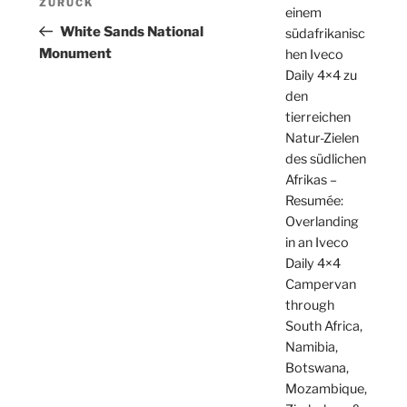
Vorheriger
ZURÜCK
einem
Beitrag
White Sands National
südafrikanisc
Monument
hen Iveco
Daily 4×4 zu
den
tierreichen
Natur-Zielen
des südlichen
Afrikas –
Resumée:
Overlanding
in an Iveco
Daily 4×4
Campervan
through
South Africa,
Namibia,
Botswana,
Mozambique,