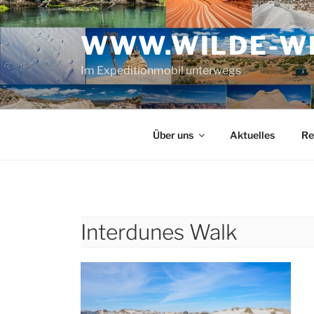
Zum
Inhalt
WWW.WILDE-WE
springen
Im Expeditionmobil unterwegs
Über uns
Aktuelles
Re
Interdunes Walk