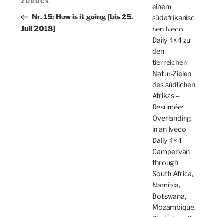
Vorheriger
ZURÜCK
einem
Beitrag
Nr. 15: How is it going [bis 25.
südafrikanisc
Juli 2018]
hen Iveco
Daily 4×4 zu
den
tierreichen
Natur-Zielen
des südlichen
Afrikas –
Resumée:
Overlanding
in an Iveco
Daily 4×4
Campervan
through
South Africa,
Namibia,
Botswana,
Mozambique,