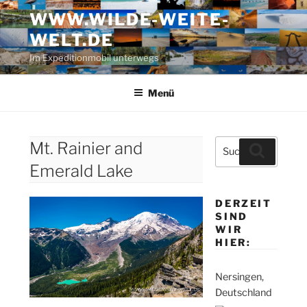
Zum
WWW.WILDE-WEITE-
Inhalt
WELT.DE
springen
Im Expeditionmobil unterwegs
Menü
Suche
Mt. Rainier and
Suchen
nach:
Emerald Lake
DERZEIT
SIND
WIR
HIER:
Nersingen,
Deutschland