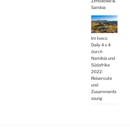
Zimbabwe &
Sambia
Im Iveco
Daily 4 x 4
durch
Namibia und
Südafrika
2022:
Reiseroute
und
Zusammenfa
ssung