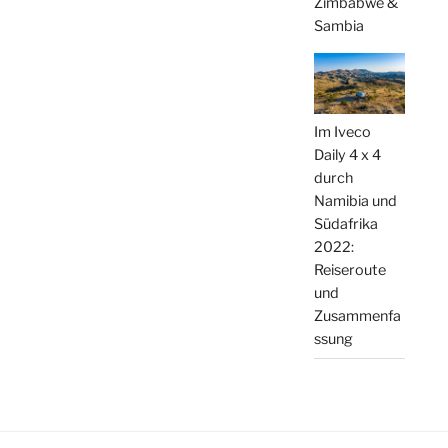
Zimbabwe &
Sambia
Im Iveco
Daily 4 x 4
durch
Namibia und
Südafrika
2022:
Reiseroute
und
Zusammenfa
ssung