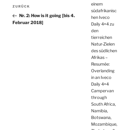
Beitragsnavigation
einem
Vorheriger
ZURÜCK
südafrikanisc
Beitrag
Nr. 2: How is it going [bis 4.
hen Iveco
Februar 2018]
Daily 4×4 zu
den
tierreichen
Natur-Zielen
des südlichen
Afrikas –
Resumée:
Overlanding
in an Iveco
Daily 4×4
Campervan
through
South Africa,
Namibia,
Botswana,
Mozambique,