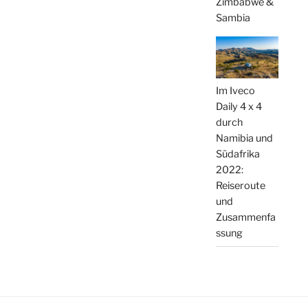
Zimbabwe &
Sambia
Im Iveco
Daily 4 x 4
durch
Namibia und
Südafrika
2022:
Reiseroute
und
Zusammenfa
ssung