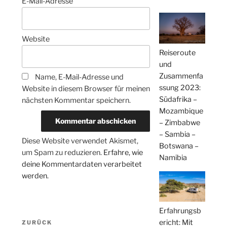
E-Mail-Adresse
Website
Reiseroute
und
Zusammenfa
Name, E-Mail-Adresse und
ssung 2023:
Website in diesem Browser für meinen
Südafrika –
nächsten Kommentar speichern.
Mozambique
– Zimbabwe
– Sambia –
Diese Website verwendet Akismet,
Botswana –
um Spam zu reduzieren.
Erfahre, wie
Namibia
deine Kommentardaten verarbeitet
werden.
Erfahrungsb
Beitragsnavigation
ericht: Mit
Vorheriger
ZURÜCK