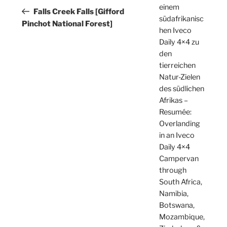
einem
Beitrag
Falls Creek Falls [Gifford
südafrikanisc
Pinchot National Forest]
hen Iveco
Daily 4×4 zu
den
tierreichen
Natur-Zielen
des südlichen
Afrikas –
Resumée:
Overlanding
in an Iveco
Daily 4×4
Campervan
through
South Africa,
Namibia,
Botswana,
Mozambique,