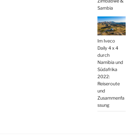
Zimbabwe &
Sambia
Im Iveco
Daily 4 x 4
durch
Namibia und
Südafrika
2022:
Reiseroute
und
Zusammenfa
ssung