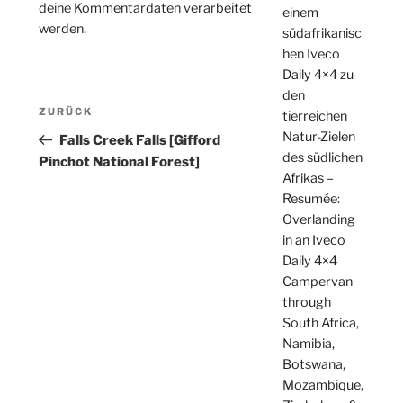
deine Kommentardaten verarbeitet
einem
werden.
südafrikanisc
hen Iveco
Daily 4×4 zu
den
Beitragsnavigation
Vorheriger
ZURÜCK
tierreichen
Beitrag
Natur-Zielen
Falls Creek Falls [Gifford
des südlichen
Pinchot National Forest]
Afrikas –
Resumée:
Overlanding
in an Iveco
Daily 4×4
Campervan
through
South Africa,
Namibia,
Botswana,
Mozambique,