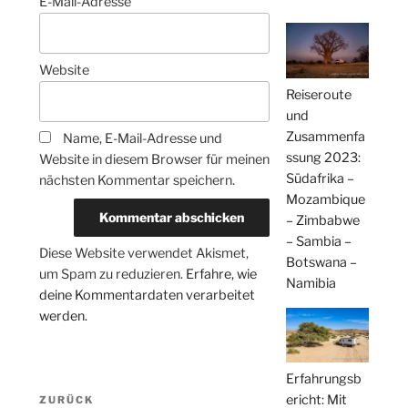
E-Mail-Adresse
Website
Reiseroute
und
Zusammenfa
Name, E-Mail-Adresse und
ssung 2023:
Website in diesem Browser für meinen
Südafrika –
nächsten Kommentar speichern.
Mozambique
– Zimbabwe
– Sambia –
Diese Website verwendet Akismet,
Botswana –
um Spam zu reduzieren.
Erfahre, wie
Namibia
deine Kommentardaten verarbeitet
werden.
Erfahrungsb
Beitragsnavigation
ericht: Mit
Vorheriger
ZURÜCK