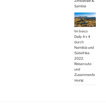
Zimbabwe &
Sambia
Im Iveco
Daily 4 x 4
durch
Namibia und
Südafrika
2022:
Reiseroute
und
Zusammenfa
ssung