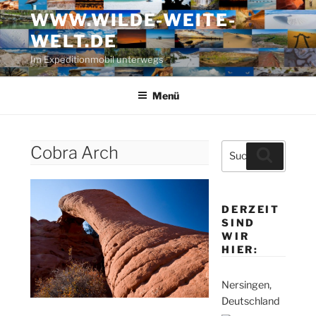
Zum
WWW.WILDE-WEITE-
Inhalt
WELT.DE
springen
Im Expeditionmobil unterwegs
Menü
Suche
Cobra Arch
Suchen
nach:
DERZEIT
SIND
WIR
HIER:
Nersingen,
Deutschland