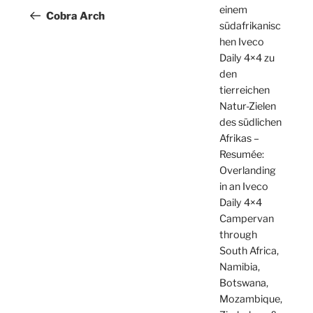
einem
Beitrag
Cobra Arch
südafrikanisc
hen Iveco
Daily 4×4 zu
den
tierreichen
Natur-Zielen
des südlichen
Afrikas –
Resumée:
Overlanding
in an Iveco
Daily 4×4
Campervan
through
South Africa,
Namibia,
Botswana,
Mozambique,