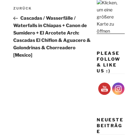
Beitragsnavigation
Vorheriger
ZURÜCK
Beitrag
Cascadas / Wasserfälle /
Waterfalls in Chiapas + Canon de
Sumidero + El Arcotete Arch:
Cascadas El Chiflon & Aguacero &
Golondrinas & Chorreadero
PLEASE
[Mexico]
FOLLOW
& LIKE
US :)
NEUESTE
BEITRÄG
E