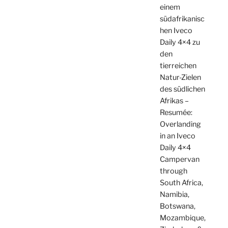
einem
südafrikanisc
hen Iveco
Daily 4×4 zu
den
tierreichen
Natur-Zielen
des südlichen
Afrikas –
Resumée:
Overlanding
in an Iveco
Daily 4×4
Campervan
through
South Africa,
Namibia,
Botswana,
Mozambique,