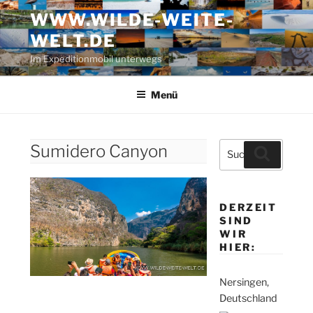
Zum
WWW.WILDE-WEITE-
Inhalt
WELT.DE
springen
Im Expeditionmobil unterwegs
Menü
Suche
Sumidero Canyon
Suchen
nach:
DERZEIT
SIND
WIR
HIER:
Nersingen,
Deutschland