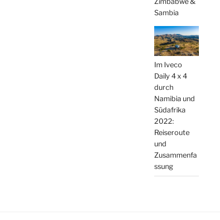
Zimbabwe &
Sambia
Im Iveco
Daily 4 x 4
durch
Namibia und
Südafrika
2022:
Reiseroute
und
Zusammenfa
ssung