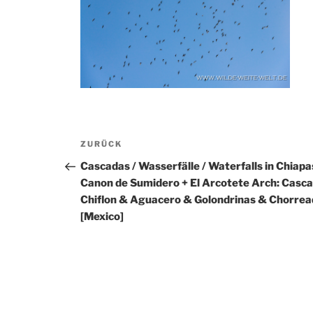
Beitragsnavigation
Vorheriger
ZURÜCK
Beitrag
Cascadas / Wasserfälle / Waterfalls in Chiapa
Canon de Sumidero + El Arcotete Arch: Casca
Chiflon & Aguacero & Golondrinas & Chorre
[Mexico]