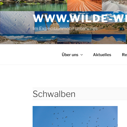
Zum
Inhalt
WWW.WILDE-WE
springen
Im Expeditionmobil unterwegs
Über uns
Aktuelles
Re
Schwalben