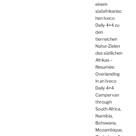
einem
südafrikanisc
hen Iveco
Daily 4×4 zu
den
tierreichen
Natur-Zielen
des südlichen
Afrikas –
Resumée:
Overlanding
in an Iveco
Daily 4×4
Campervan
through
South Africa,
Namibia,
Botswana,
Mozambique,