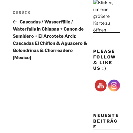
Beitragsnavigation
Vorheriger
ZURÜCK
Beitrag
Cascadas / Wasserfälle /
Waterfalls in Chiapas + Canon de
Sumidero + El Arcotete Arch:
Cascadas El Chiflon & Aguacero &
Golondrinas & Chorreadero
PLEASE
FOLLOW
[Mexico]
& LIKE
US :)
NEUESTE
BEITRÄG
E