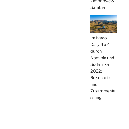
Zimbabwe &
Sambia
Im Iveco
Daily 4 x 4
durch
Namibia und
Südafrika
2022:
Reiseroute
und
Zusammenfa
ssung