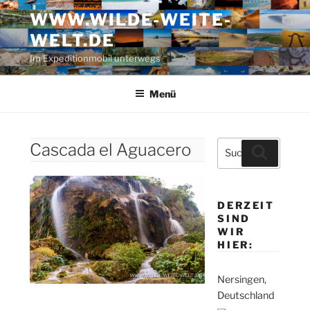
Zum
WWW.WILDE-WEITE-
Inhalt
WELT.DE
springen
Im Expeditionmobil unterwegs
Menü
Suche
Cascada el Aguacero
Suchen
nach:
DERZEIT
SIND
WIR
HIER:
Nersingen,
Deutschland