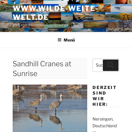
Zum
WWW.WILDE-WEITE-
Inhalt
WELT.DE
springen
Im Expeditionmobil unterwegs
Menü
Suche
Sandhill Cranes at
Suchen
nach:
Sunrise
DERZEIT
SIND
WIR
HIER:
Nersingen,
Deutschland