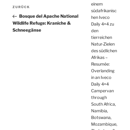
Beitragsnavigation
einem
Vorheriger
ZURÜCK
südafrikanisc
Beitrag
Bosque del Apache National
hen Iveco
Wildlife Refuge: Kraniche &
Daily 4×4 zu
Schneegänse
den
tierreichen
Natur-Zielen
des südlichen
Afrikas –
Resumée:
Overlanding
in an Iveco
Daily 4×4
Campervan
through
South Africa,
Namibia,
Botswana,
Mozambique,