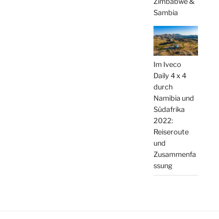
Zimbabwe &
Sambia
Im Iveco
Daily 4 x 4
durch
Namibia und
Südafrika
2022:
Reiseroute
und
Zusammenfa
ssung