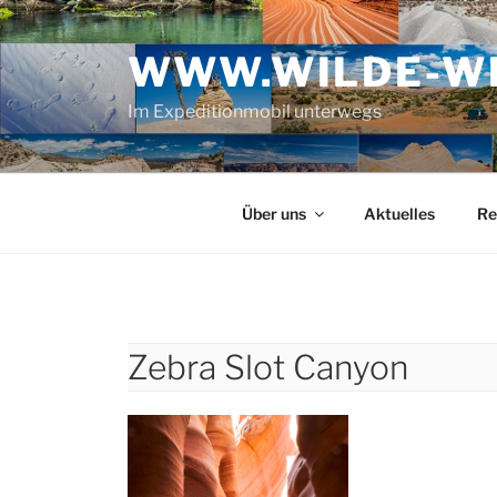
Zum
Inhalt
WWW.WILDE-WE
springen
Im Expeditionmobil unterwegs
Über uns
Aktuelles
Re
Zebra Slot Canyon