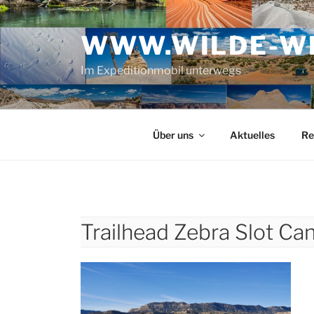
Zum
Inhalt
WWW.WILDE-WE
springen
Im Expeditionmobil unterwegs
Über uns
Aktuelles
Re
Trailhead Zebra Slot Ca