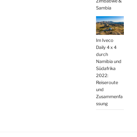
Zimbabwe &
Sambia
Im Iveco
Daily 4 x 4
durch
Namibia und
Südafrika
2022:
Reiseroute
und
Zusammenfa
ssung