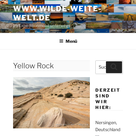
Zum
WWW.WILDE-WEITE-
Inhalt
WELT.DE
springen
Im Expeditionmobil unterwegs
Menü
Suche
Yellow Rock
Suchen
nach:
DERZEIT
SIND
WIR
HIER:
Nersingen,
Deutschland