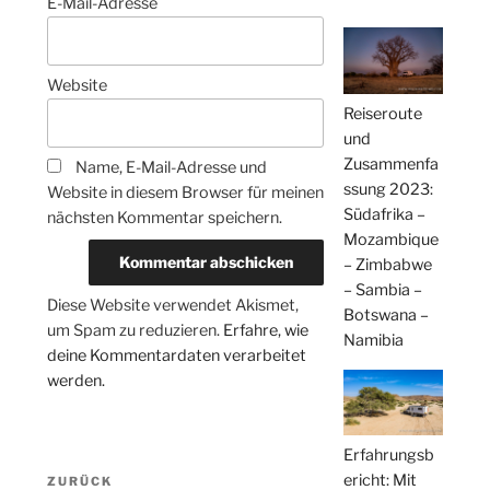
E-Mail-Adresse
Website
Reiseroute
und
Zusammenfa
Name, E-Mail-Adresse und
ssung 2023:
Website in diesem Browser für meinen
Südafrika –
nächsten Kommentar speichern.
Mozambique
– Zimbabwe
– Sambia –
Diese Website verwendet Akismet,
Botswana –
um Spam zu reduzieren.
Erfahre, wie
Namibia
deine Kommentardaten verarbeitet
werden.
Erfahrungsb
Beitragsnavigation
ericht: Mit
Vorheriger
ZURÜCK