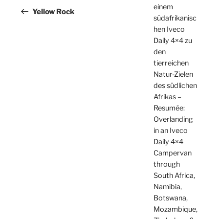
einem
Beitrag
Yellow Rock
südafrikanisc
hen Iveco
Daily 4×4 zu
den
tierreichen
Natur-Zielen
des südlichen
Afrikas –
Resumée:
Overlanding
in an Iveco
Daily 4×4
Campervan
through
South Africa,
Namibia,
Botswana,
Mozambique,