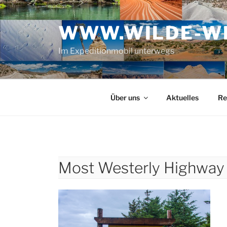
Zum
Inhalt
WWW.WILDE-WE
springen
Im Expeditionmobil unterwegs
Über uns
Aktuelles
Re
Most Westerly Highway 