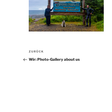
Beitragsnavigation
Vorheriger
ZURÜCK
Beitrag
Wir: Photo-Gallery about us