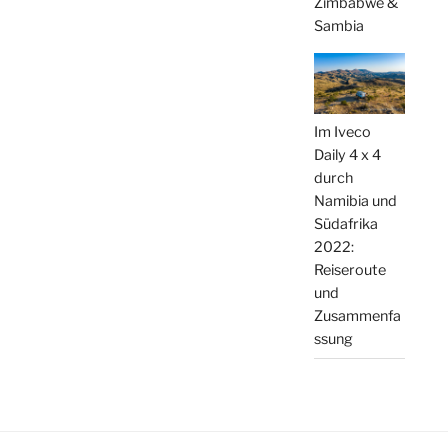
Zimbabwe &
Sambia
Im Iveco
Daily 4 x 4
durch
Namibia und
Südafrika
2022:
Reiseroute
und
Zusammenfa
ssung