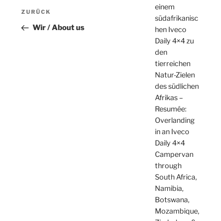
Beitragsnavigation
einem
Vorheriger
ZURÜCK
südafrikanisc
Beitrag
Wir / About us
hen Iveco
Daily 4×4 zu
den
tierreichen
Natur-Zielen
des südlichen
Afrikas –
Resumée:
Overlanding
in an Iveco
Daily 4×4
Campervan
through
South Africa,
Namibia,
Botswana,
Mozambique,