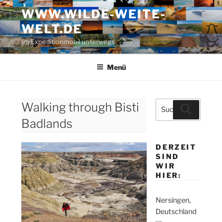
Zum
WWW.WILDE-WEITE-
Inhalt
WELT.DE
springen
Im Expeditionmobil unterwegs
Menü
Suche
Walking through Bisti
Suchen
nach:
Badlands
DERZEIT
SIND
WIR
HIER:
Nersingen,
Deutschland