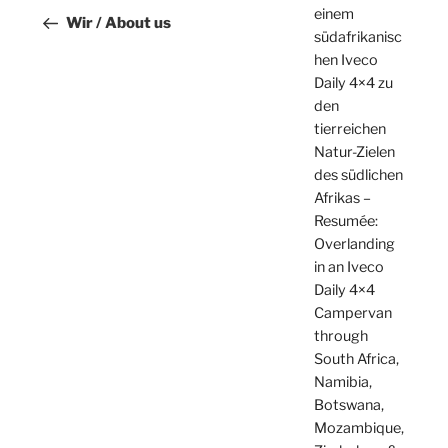
einem
Beitrag
Wir / About us
südafrikanisc
hen Iveco
Daily 4×4 zu
den
tierreichen
Natur-Zielen
des südlichen
Afrikas –
Resumée:
Overlanding
in an Iveco
Daily 4×4
Campervan
through
South Africa,
Namibia,
Botswana,
Mozambique,