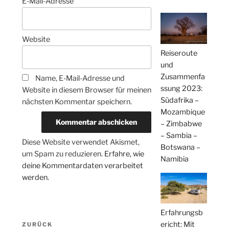
E-Mail-Adresse
Website
Reiseroute
und
Zusammenfa
Name, E-Mail-Adresse und
ssung 2023:
Website in diesem Browser für meinen
Südafrika –
nächsten Kommentar speichern.
Mozambique
– Zimbabwe
– Sambia –
Diese Website verwendet Akismet,
Botswana –
um Spam zu reduzieren.
Erfahre, wie
Namibia
deine Kommentardaten verarbeitet
werden.
Erfahrungsb
Beitragsnavigation
ericht: Mit
Vorheriger
ZURÜCK