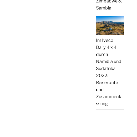
Zimbabwe &
Sambia
Im Iveco
Daily 4 x 4
durch
Namibia und
Südafrika
2022:
Reiseroute
und
Zusammenfa
ssung