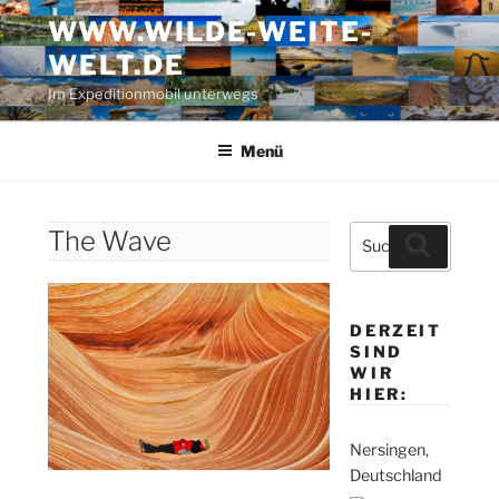
Zum
WWW.WILDE-WEITE-
Inhalt
WELT.DE
springen
Im Expeditionmobil unterwegs
Menü
Suche
The Wave
Suchen
nach:
DERZEIT
SIND
WIR
HIER:
Nersingen,
Deutschland