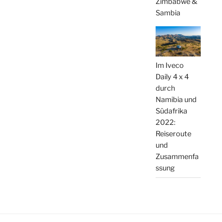
Zimbabwe &
Sambia
Im Iveco
Daily 4 x 4
durch
Namibia und
Südafrika
2022:
Reiseroute
und
Zusammenfa
ssung