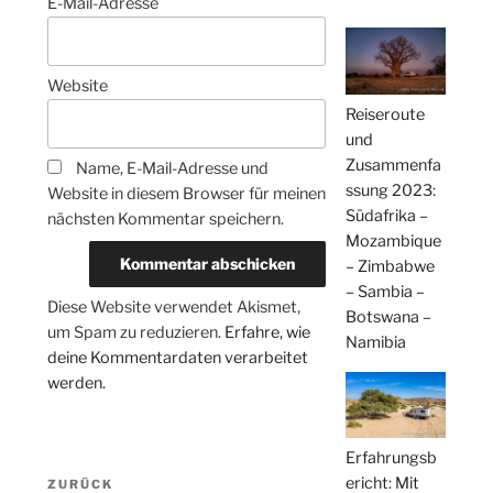
E-Mail-Adresse
Website
Reiseroute
und
Zusammenfa
Name, E-Mail-Adresse und
ssung 2023:
Website in diesem Browser für meinen
Südafrika –
nächsten Kommentar speichern.
Mozambique
– Zimbabwe
– Sambia –
Diese Website verwendet Akismet,
Botswana –
um Spam zu reduzieren.
Erfahre, wie
Namibia
deine Kommentardaten verarbeitet
werden.
Erfahrungsb
Beitragsnavigation
ericht: Mit
Vorheriger
ZURÜCK