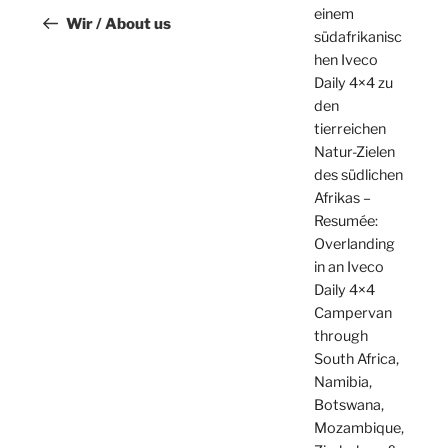
einem
Beitrag
Wir / About us
südafrikanisc
hen Iveco
Daily 4×4 zu
den
tierreichen
Natur-Zielen
des südlichen
Afrikas –
Resumée:
Overlanding
in an Iveco
Daily 4×4
Campervan
through
South Africa,
Namibia,
Botswana,
Mozambique,