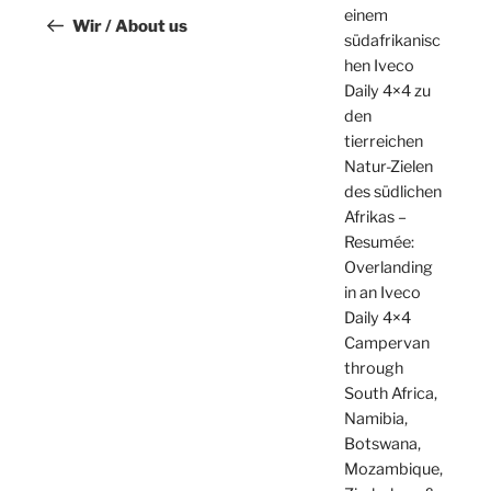
einem
Beitrag
Wir / About us
südafrikanisc
hen Iveco
Daily 4×4 zu
den
tierreichen
Natur-Zielen
des südlichen
Afrikas –
Resumée:
Overlanding
in an Iveco
Daily 4×4
Campervan
through
South Africa,
Namibia,
Botswana,
Mozambique,