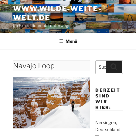
Zum
WWW.WILDE-WEITE-
Inhalt
WELT.DE
springen
Im Expeditionmobil unterwegs
Menü
Suche
Navajo Loop
Suchen
nach:
DERZEIT
SIND
WIR
HIER:
Nersingen,
Deutschland