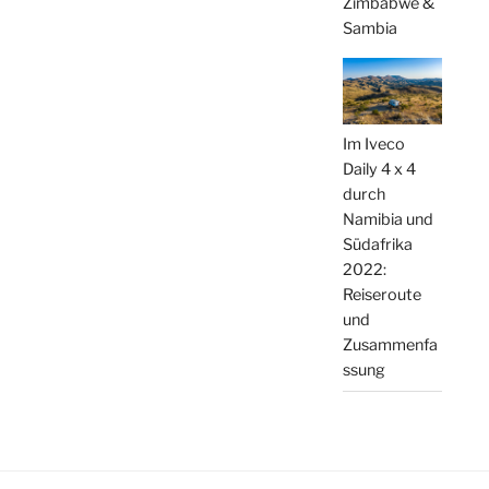
Zimbabwe &
Sambia
Im Iveco
Daily 4 x 4
durch
Namibia und
Südafrika
2022:
Reiseroute
und
Zusammenfa
ssung