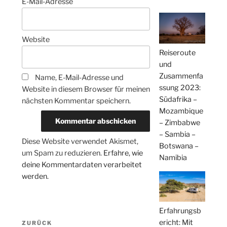
E-Mail-Adresse
Website
Reiseroute
und
Zusammenfa
Name, E-Mail-Adresse und
ssung 2023:
Website in diesem Browser für meinen
Südafrika –
nächsten Kommentar speichern.
Mozambique
– Zimbabwe
– Sambia –
Diese Website verwendet Akismet,
Botswana –
um Spam zu reduzieren.
Erfahre, wie
Namibia
deine Kommentardaten verarbeitet
werden.
Erfahrungsb
Beitragsnavigation
ericht: Mit
Vorheriger
ZURÜCK