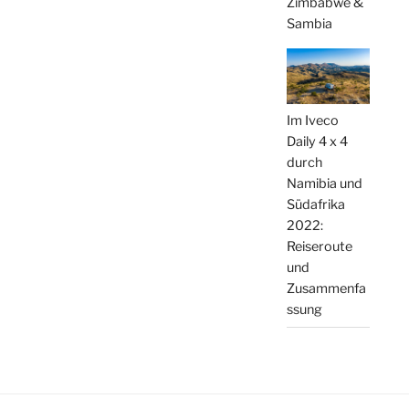
Zimbabwe &
Sambia
Im Iveco
Daily 4 x 4
durch
Namibia und
Südafrika
2022:
Reiseroute
und
Zusammenfa
ssung