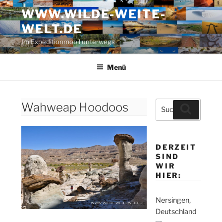
Zum
WWW.WILDE-WEITE-
Inhalt
WELT.DE
springen
Im Expeditionmobil unterwegs
Menü
Suche
Wahweap Hoodoos
Suchen
nach:
DERZEIT
SIND
WIR
HIER:
Nersingen,
Deutschland