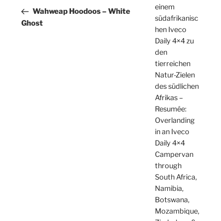
einem
Beitrag
Wahweap Hoodoos – White
südafrikanisc
Ghost
hen Iveco
Daily 4×4 zu
den
tierreichen
Natur-Zielen
des südlichen
Afrikas –
Resumée:
Overlanding
in an Iveco
Daily 4×4
Campervan
through
South Africa,
Namibia,
Botswana,
Mozambique,