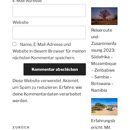
E-Mail-Adresse
Website
Reiseroute
und
Zusammenfa
Name, E-Mail-Adresse und
ssung 2023:
Website in diesem Browser für meinen
Südafrika –
nächsten Kommentar speichern.
Mozambique
– Zimbabwe
– Sambia –
Diese Website verwendet Akismet,
Botswana –
um Spam zu reduzieren.
Erfahre, wie
Namibia
deine Kommentardaten verarbeitet
werden.
Erfahrungsb
Beitragsnavigation
ericht: Mit
Vorheriger
ZURÜCK