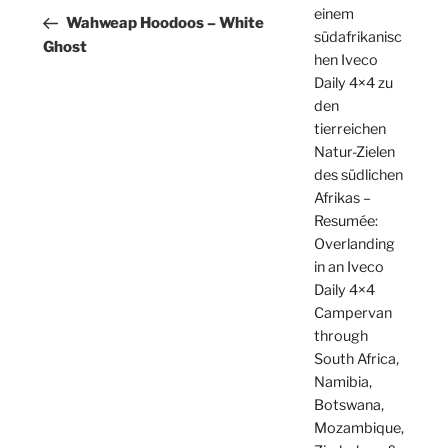
einem
Beitrag
Wahweap Hoodoos – White
südafrikanisc
Ghost
hen Iveco
Daily 4×4 zu
den
tierreichen
Natur-Zielen
des südlichen
Afrikas –
Resumée:
Overlanding
in an Iveco
Daily 4×4
Campervan
through
South Africa,
Namibia,
Botswana,
Mozambique,