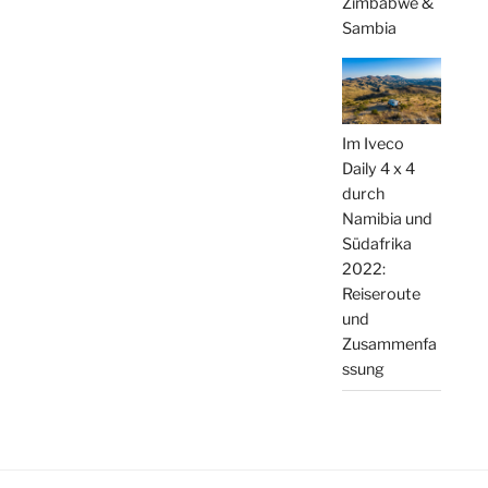
Zimbabwe &
Sambia
Im Iveco
Daily 4 x 4
durch
Namibia und
Südafrika
2022:
Reiseroute
und
Zusammenfa
ssung