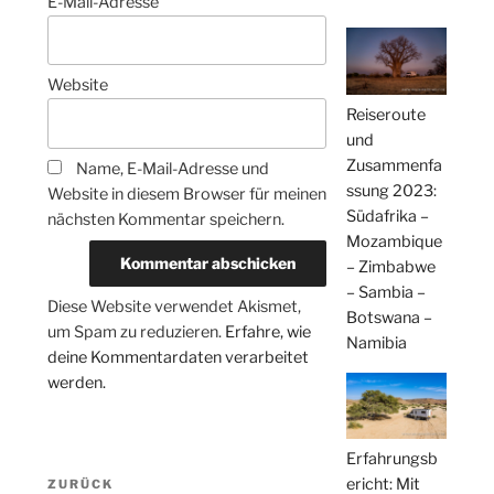
E-Mail-Adresse
Website
Reiseroute
und
Zusammenfa
Name, E-Mail-Adresse und
ssung 2023:
Website in diesem Browser für meinen
Südafrika –
nächsten Kommentar speichern.
Mozambique
– Zimbabwe
– Sambia –
Diese Website verwendet Akismet,
Botswana –
um Spam zu reduzieren.
Erfahre, wie
Namibia
deine Kommentardaten verarbeitet
werden.
Erfahrungsb
Beitragsnavigation
ericht: Mit
Vorheriger
ZURÜCK