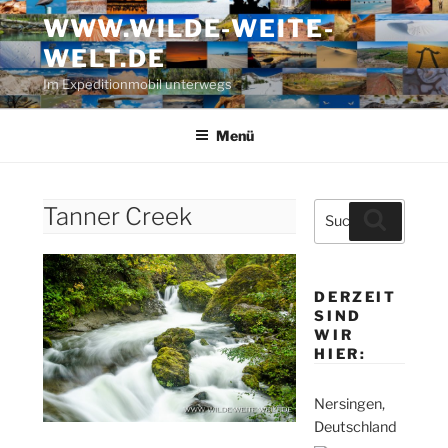
Zum
WWW.WILDE-WEITE-
Inhalt
WELT.DE
springen
Im Expeditionmobil unterwegs
Menü
Suche
Tanner Creek
Suchen
nach:
DERZEIT
SIND
WIR
HIER:
Nersingen,
Deutschland