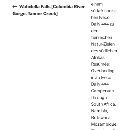
einem
Beitrag
Wahclella Falls [Columbia River
südafrikanisc
Gorge, Tanner Creek]
hen Iveco
Daily 4×4 zu
den
tierreichen
Natur-Zielen
des südlichen
Afrikas –
Resumée:
Overlanding
in an Iveco
Daily 4×4
Campervan
through
South Africa,
Namibia,
Botswana,
Mozambique,