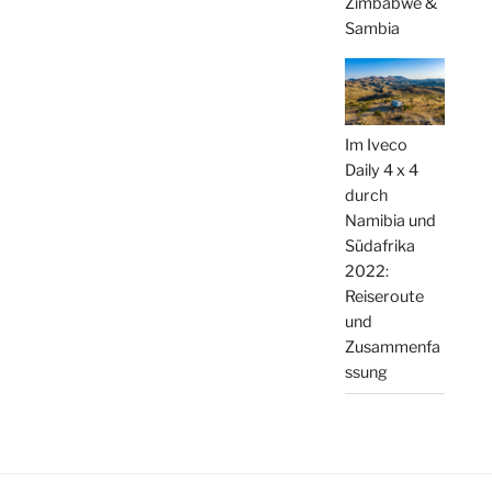
Zimbabwe &
Sambia
Im Iveco
Daily 4 x 4
durch
Namibia und
Südafrika
2022:
Reiseroute
und
Zusammenfa
ssung