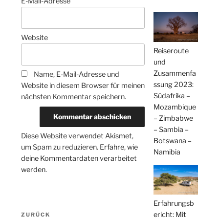
E-Mail-Adresse
Website
Reiseroute
und
Zusammenfa
Name, E-Mail-Adresse und
ssung 2023:
Website in diesem Browser für meinen
Südafrika –
nächsten Kommentar speichern.
Mozambique
– Zimbabwe
– Sambia –
Diese Website verwendet Akismet,
Botswana –
um Spam zu reduzieren.
Erfahre, wie
Namibia
deine Kommentardaten verarbeitet
werden.
Erfahrungsb
Beitragsnavigation
ericht: Mit
Vorheriger
ZURÜCK